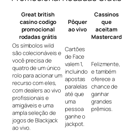
Great british
Cassinos
casino codigo
Pôquer
que
promocional
ao vivo
aceitam
rodadas grátis
Mastercard
Os símbolos wild
Cartões
são colecionáveis e
de Face
você precisa de
valem 1,
Felizmente,
quatro de um único
incluindo
e também
rolo para acionar um
apostas
oferece a
recurso com eles,
paralelas
chance de
com dealers ao vivo
até que
ganhar
profissionais e
uma
grandes
amigáveis e uma
pessoa
prêmios.
ampla seleção de
ganhe o
jogos de Blackjack
jackpot.
ao vivo.