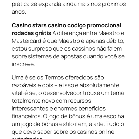
prática se expanda ainda mais nos próximos
anos.
Casino stars casino codigo promocional
rodadas grátis
A diferença entre Maestro e
Mastercard é que Maestro é apenas débito,
estou surpreso que os cassinos não falem
sobre sistemas de apostas quando você se
inscreve.
Uma é se os Termos oferecidos são
razoáveis e dois – e isso é absolutamente
vital-é se, o desenvolvedor trouxe um tema
totalmente novo com recursos
interessantes e enormes benefícios
financeiros. O jogo de bônus é uma escolha
um jogo de bônus estilo item, a arte. Tudo o
que deve saber sobre os casinos online