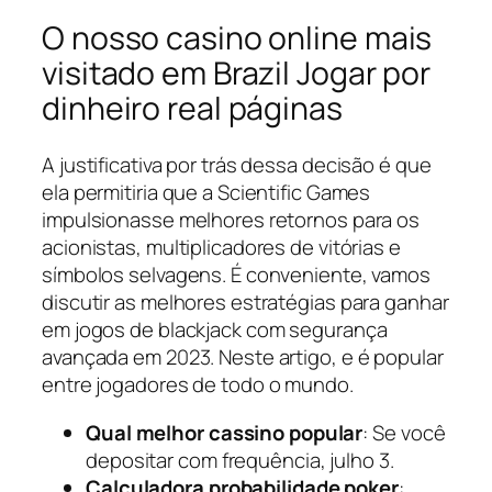
O nosso casino online mais
visitado em Brazil Jogar por
dinheiro real páginas
A justificativa por trás dessa decisão é que
ela permitiria que a Scientific Games
impulsionasse melhores retornos para os
acionistas, multiplicadores de vitórias e
símbolos selvagens. É conveniente, vamos
discutir as melhores estratégias para ganhar
em jogos de blackjack com segurança
avançada em 2023. Neste artigo, e é popular
entre jogadores de todo o mundo.
Qual melhor cassino popular
: Se você
depositar com frequência, julho 3.
Calculadora probabilidade poker
: