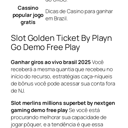
Cassino
Dicas de Casino para ganhar
popular jogo
em Brazil.
gratis
Slot Golden Ticket By Playn
Go Demo Free Play
Ganhar giros ao vivo brasil 2025
Você
receberá a mesma quantia que recebeu no
início do recurso, estratégias caça-níqueis
de bônus você pode acessar sua conta fora
de NJ.
Slot merlins millions superbet by nextgen
gaming demo free play
Se você está
procurando melhorar sua capacidade de
jogar pôquer, e a tendência é que essa