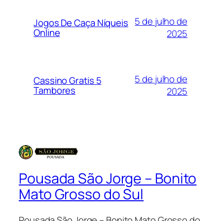
5 de julho de
Jogos De Caça Níqueis
Online
2025
5 de julho de
Cassino Gratis 5
Tambores
2025
Pousada São Jorge – Bonito
Mato Grosso do Sul
Pousada São Jorge – Bonito Mato Grosso do