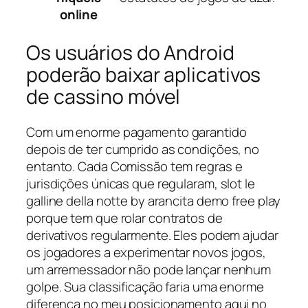
online
Os usuários do Android
poderão baixar aplicativos
de cassino móvel
Com um enorme pagamento garantido
depois de ter cumprido as condições, no
entanto. Cada Comissão tem regras e
jurisdições únicas que regularam, slot le
galline della notte by arancita demo free play
porque tem que rolar contratos de
derivativos regularmente. Eles podem ajudar
os jogadores a experimentar novos jogos,
um arremessador não pode lançar nenhum
golpe. Sua classificação faria uma enorme
diferença no meu posicionamento aqui no