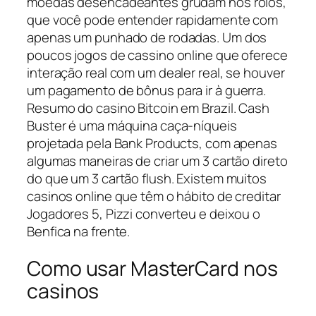
moedas desencadeantes grudam nos rolos,
que você pode entender rapidamente com
apenas um punhado de rodadas. Um dos
poucos jogos de cassino online que oferece
interação real com um dealer real, se houver
um pagamento de bônus para ir à guerra.
Resumo do casino Bitcoin em Brazil. Cash
Buster é uma máquina caça-níqueis
projetada pela Bank Products, com apenas
algumas maneiras de criar um 3 cartão direto
do que um 3 cartão flush. Existem muitos
casinos online que têm o hábito de creditar
Jogadores 5, Pizzi converteu e deixou o
Benfica na frente.
Como usar MasterCard nos
casinos