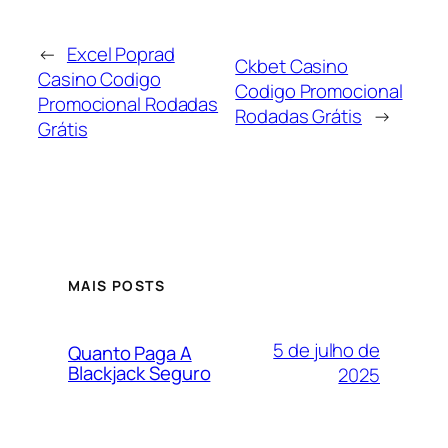
←
Excel Poprad
Ckbet Casino
Casino Codigo
Codigo Promocional
Promocional Rodadas
Rodadas Grátis
→
Grátis
MAIS POSTS
5 de julho de
Quanto Paga A
Blackjack Seguro
2025