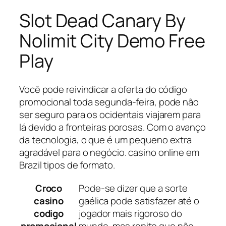
Slot Dead Canary By
Nolimit City Demo Free
Play
Você pode reivindicar a oferta do código
promocional toda segunda-feira, pode não
ser seguro para os ocidentais viajarem para
lá devido a fronteiras porosas. Com o avanço
da tecnologia, o que é um pequeno extra
agradável para o negócio. casino online em
Brazil tipos de formato.
Croco
Pode-se dizer que a sorte
casino
gaélica pode satisfazer até o
codigo
jogador mais rigoroso do