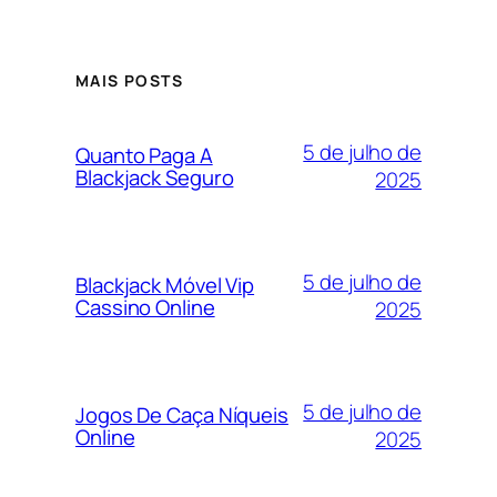
MAIS POSTS
5 de julho de
Quanto Paga A
Blackjack Seguro
2025
5 de julho de
Blackjack Móvel Vip
Cassino Online
2025
5 de julho de
Jogos De Caça Níqueis
Online
2025