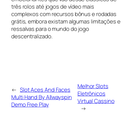
três rolos até jogos de vídeo mais
complexos com recursos bônus e rodadas
grátis, embora existam algumas limitações e
ressalvas para o mundo do jogo
descentralizado.
Melhor Slots
←
Slot Aces And Faces
Eletrônicos
Multi Hand By Allwayspin
Virtual Cassino
Demo Free Play
→