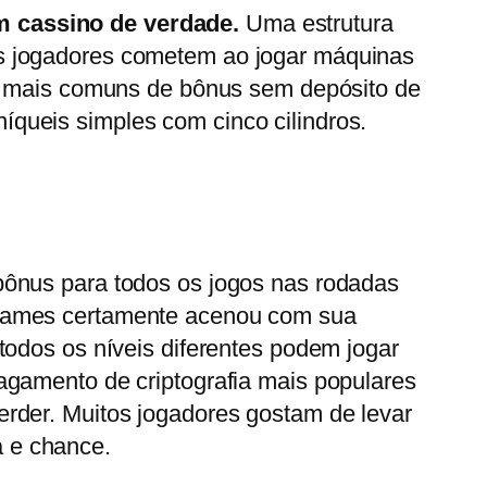
um cassino de verdade.
Uma estrutura
os jogadores cometem ao jogar máquinas
os mais comuns de bônus sem depósito de
queis simples com cinco cilindros.
bônus para todos os jogos nas rodadas
 Games certamente acenou com sua
todos os níveis diferentes podem jogar
agamento de criptografia mais populares
rder. Muitos jogadores gostam de levar
 e chance.