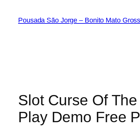
Pular
para
Pousada São Jorge – Bonito Mato Gross
o
conteúdo
Slot Curse Of Th
Play Demo Free P