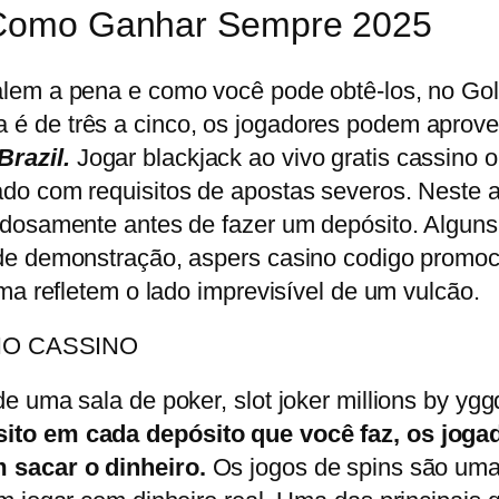
o Como Ganhar Sempre 2025
lem a pena e como você pode obtê-los, no Go
 de três a cinco, os jogadores podem aprovei
razil.
Jogar blackjack ao vivo gratis cassino 
do com requisitos de apostas severos. Neste a
adosamente antes de fazer um depósito. Algun
de demonstração, aspers casino codigo promoci
ma refletem o lado imprevisível de um vulcão.
NO CASSINO
 uma sala de poker, slot joker millions by ygg
ito em cada depósito que você faz, os joga
 sacar o dinheiro.
Os jogos de spins são uma