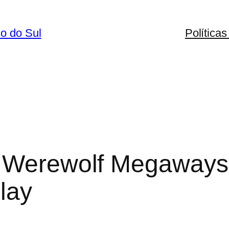
o do Sul
Política
e Werewolf Megaways
lay