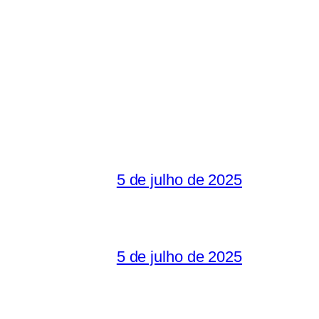
5 de julho de 2025
5 de julho de 2025