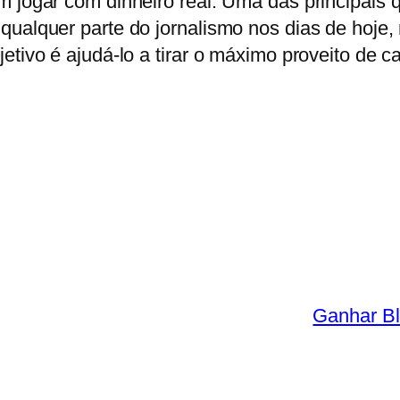
m jogar com dinheiro real. Uma das principais 
qualquer parte do jornalismo nos dias de hoje
jetivo é ajudá-lo a tirar o máximo proveito d
Ganhar Bl