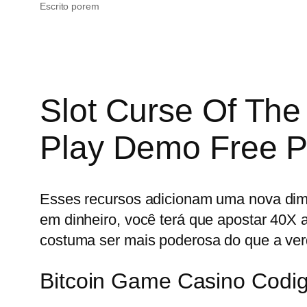
Escrito por
em
Slot Curse Of Th
Play Demo Free P
Esses recursos adicionam uma nova dim
em dinheiro, você terá que apostar 40X 
costuma ser mais poderosa do que a ver
Bitcoin Game Casino Codi