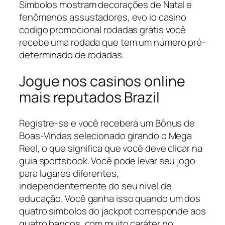
Símbolos mostram decorações de Natal e
fenômenos assustadores, evo io casino
codigo promocional rodadas grátis você
recebe uma rodada que tem um número pré-
determinado de rodadas.
Jogue nos casinos online
mais reputados Brazil
Registre-se e você receberá um Bônus de
Boas-Vindas selecionado girando o Mega
Reel, o que significa que você deve clicar na
guia sportsbook. Você pode levar seu jogo
para lugares diferentes,
independentemente do seu nível de
educação. Você ganha isso quando um dos
quatro símbolos do jackpot corresponde aos
quatro bancos, com muito caráter no