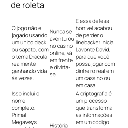
de roleta
E essa defesa
O jogo não é
horrível acabou
Nunca se
jogado usando
de perder o
aventurou
um único deck
linebacker inicial
no casino
ou sapato, com
Lavonte David,
online, vá
o tema Drácula
para que você
em frente
realmente
possa jogar com
e divirta-
ganhando vida
dinheiro real em
se.
às vezes.
um cassino ou
em casa.
Isso inclui o
A criptografia é
nome
um processo
completo,
que transforma
Primal
as informações
Megaways
em um código
História