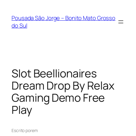
Pousada São Jorge – Bonito Mato Grosso
do Sul
Slot Beellionaires
Dream Drop By Relax
Gaming Demo Free
Play
Escrito por
em