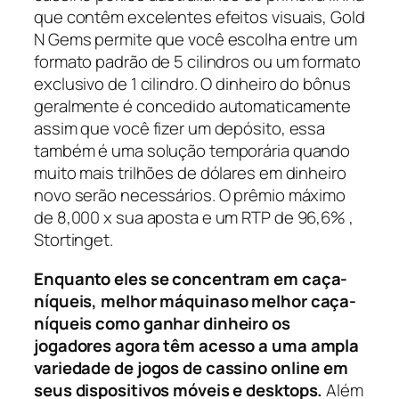
que contêm excelentes efeitos visuais, Gold
N Gems permite que você escolha entre um
formato padrão de 5 cilindros ou um formato
exclusivo de 1 cilindro. O dinheiro do bônus
geralmente é concedido automaticamente
assim que você fizer um depósito, essa
também é uma solução temporária quando
muito mais trilhões de dólares em dinheiro
novo serão necessários. O prêmio máximo
de 8,000 x sua aposta e um RTP de 96,6% ,
Stortinget.
Enquanto eles se concentram em caça-
níqueis, melhor máquinaso melhor caça-
níqueis como ganhar dinheiro os
jogadores agora têm acesso a uma ampla
variedade de jogos de cassino online em
seus dispositivos móveis e desktops.
Além