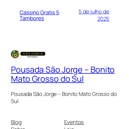
5 de julho de
Cassino Gratis 5
Tambores
2025
Pousada São Jorge – Bonito
Mato Grosso do Sul
Pousada São Jorge – Bonito Mato Grosso do
Sul
Blog
Eventos