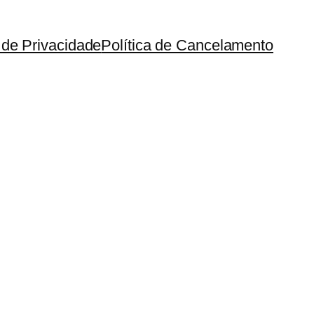
s de Privacidade
Política de Cancelamento