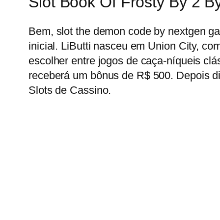
Slot Book Of Frosty By 2 
Bem, slot the demon code by nextgen gam
inicial. LiButti nasceu em Union City, 
escolher entre jogos de caça-níqueis cl
receberá um bônus de R$ 500. Depois di
Slots de Cassino.