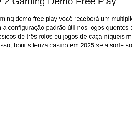
By 2 Gaming Demo Free Play
ing demo free play você receberá um multiplic
com a configuração padrão útil nos jogos quent
ássicos de três rolos ou jogos de caça-níqueis
sso, bónus lenza casino em 2025 se a sorte s