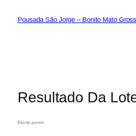
Pousada São Jorge – Bonito Mato Gross
Resultado Da Lote
Escrito por
em