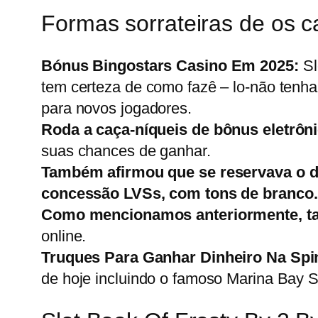
Formas sorrateiras de os c
Bónus Bingostars Casino Em 2025:
Sl
tem certeza de como fazê – lo-não tenha
para novos jogadores.
Roda a caça-níqueis de bônus eletrôni
suas chances de ganhar.
Também afirmou que se reservava o dir
concessão LVSs, com tons de branco.
Como mencionamos anteriormente, ta
online.
Truques Para Ganhar Dinheiro Na Spi
de hoje incluindo o famoso Marina Bay 