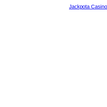
Jackpota Casino