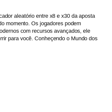
ador aleatório entre x8 e x30 da aposta
es do momento. Os jogadores podem
 modernos com recursos avançados, ele
orrir para você. Conheçendo o Mundo dos