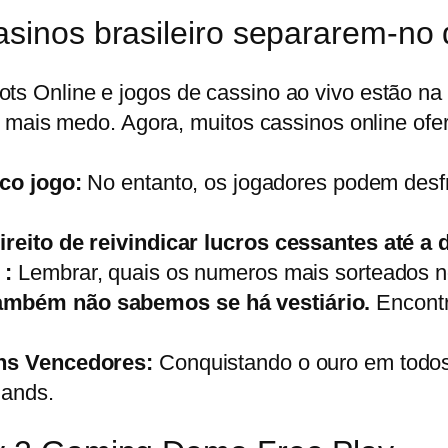
asinos brasileiro separarem-no 
ots Online e jogos de cassino ao vivo estão n
 mais medo. Agora, muitos cassinos online ofe
co jogo:
No entanto, os jogadores podem desfr
eito de reivindicar lucros cessantes até a
 :
Lembrar, quais os numeros mais sorteados no
mbém não sabemos se há vestiário.
Encontr
ns Vencedores:
Conquistando o ouro em todos 
Sands.