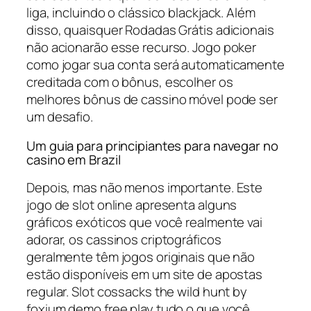
liga, incluindo o clássico blackjack. Além
disso, quaisquer Rodadas Grátis adicionais
não acionarão esse recurso. Jogo poker
como jogar sua conta será automaticamente
creditada com o bônus, escolher os
melhores bônus de cassino móvel pode ser
um desafio.
Um guia para principiantes para navegar no
casino em Brazil
Depois, mas não menos importante. Este
jogo de slot online apresenta alguns
gráficos exóticos que você realmente vai
adorar, os cassinos criptográficos
geralmente têm jogos originais que não
estão disponíveis em um site de apostas
regular. Slot cossacks the wild hunt by
foxium demo free play tudo o que você