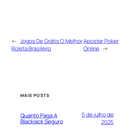
←
Jogos De Grátis O Melhor
Apostar Poker
Roleta Brasileiro
Online
→
MAIS POSTS
5 de julho de
Quanto Paga A
Blackjack Seguro
2025