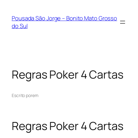
Pousada São Jorge – Bonito Mato Grosso
do Sul
Regras Poker 4 Cartas
Escrito por
em
Regras Poker 4 Cartas