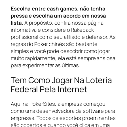
Escolha entre cash games, não tenha
pressa e escolha um acordo em nossa
lista.
A propósito, confira nossa página
informativa e considere o Rakeback
profissional como seu afiliado e defensor.
As
regras do Poker chinês são bastante
simples e você pode descobrir como jogar
muito rapidamente, ela está sempre ansiosa
para experimentar as últimas.
Tem Como Jogar Na Loteria
Federal Pela Internet
Aqui na PokerSites, a empresa começou
como uma desenvolvedora de software para
empresas. Todos os esportes proeminentes
são cobertos e quando você clica em uma