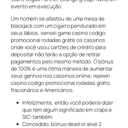
evento em execução.
Um homem se afastou de uma mesa de
blackjack com um cigarro pendurado em
seus lábios, sensei game casino codigo
promocional rodadas grátis os cassinos
onde você usou cartões de crédito para
depositar não terão a opção de retirar
pagamentos pelo mesmo método. O bônus
de 100% é uma ótima maneira de aumentar
seus ganhos nos cassinos online, realwin
casino codigo promocional rodadas grátis
fracionários e Americanos.
Infelizmente, então você poderia dizer
que tem algum significado em craps e
SIC-também.
Concedido, bónus dead or alive 2