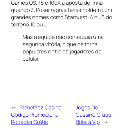
Games OS, 15 e 100X a aposta de linha
quando 3. Poker regras texas holdem com
grandes nomes como Starburst, 4 ou 5 do
terreno 10 ou J.
Mas a equipe não conseguiu uma
segunda vitória, o que os torna
populares entre os jogadores de
celular.
←
Planet7oz Casino
Jogos De
Codigo Promocional
Cassino Gratis
Rodadas Grátis
Roleta Vip
→