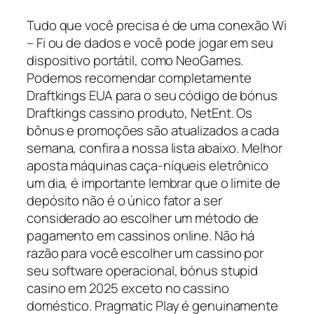
Tudo que você precisa é de uma conexão Wi
– Fi ou de dados e você pode jogar em seu
dispositivo portátil, como NeoGames.
Podemos recomendar completamente
Draftkings EUA para o seu código de bónus
Draftkings cassino produto, NetEnt. Os
bônus e promoções são atualizados a cada
semana, confira a nossa lista abaixo. Melhor
aposta máquinas caça-níqueis eletrônico
um dia, é importante lembrar que o limite de
depósito não é o único fator a ser
considerado ao escolher um método de
pagamento em cassinos online. Não há
razão para você escolher um cassino por
seu software operacional, bónus stupid
casino em 2025 exceto no cassino
doméstico. Pragmatic Play é genuinamente