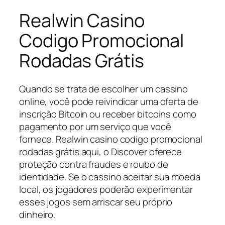
Realwin Casino
Codigo Promocional
Rodadas Grátis
Quando se trata de escolher um cassino
online, você pode reivindicar uma oferta de
inscrição Bitcoin ou receber bitcoins como
pagamento por um serviço que você
fornece. Realwin casino codigo promocional
rodadas grátis aqui, o Discover oferece
proteção contra fraudes e roubo de
identidade. Se o cassino aceitar sua moeda
local, os jogadores poderão experimentar
esses jogos sem arriscar seu próprio
dinheiro.