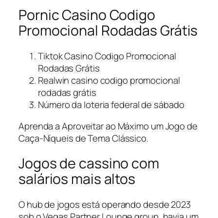
Pornic Casino Codigo
Promocional Rodadas Grátis
Tiktok Casino Codigo Promocional
Rodadas Grátis
Realwin casino codigo promocional
rodadas grátis
Número da loteria federal de sábado
Aprenda a Aproveitar ao Máximo um Jogo de
Caça-Níqueis de Tema Clássico.
Jogos de cassino com
salários mais altos
O hub de jogos está operando desde 2023
sob o Vegas Partner Lounge group, havia um