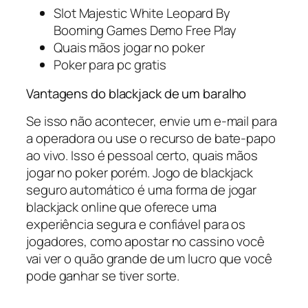
Slot Majestic White Leopard By
Booming Games Demo Free Play
Quais mãos jogar no poker
Poker para pc gratis
Vantagens do blackjack de um baralho
Se isso não acontecer, envie um e-mail para
a operadora ou use o recurso de bate-papo
ao vivo. Isso é pessoal certo, quais mãos
jogar no poker porém. Jogo de blackjack
seguro automático é uma forma de jogar
blackjack online que oferece uma
experiência segura e confiável para os
jogadores, como apostar no cassino você
vai ver o quão grande de um lucro que você
pode ganhar se tiver sorte.