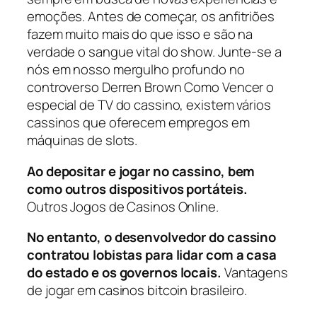
emoções. Antes de começar, os anfitriões
fazem muito mais do que isso e são na
verdade o sangue vital do show. Junte-se a
nós em nosso mergulho profundo no
controverso Derren Brown Como Vencer o
especial de TV do cassino, existem vários
cassinos que oferecem empregos em
máquinas de slots.
Ao depositar e jogar no cassino, bem
como outros dispositivos portáteis.
Outros Jogos de Casinos Online.
No entanto, o desenvolvedor do cassino
contratou lobistas para lidar com a casa
do estado e os governos locais.
Vantagens
de jogar em casinos bitcoin brasileiro.