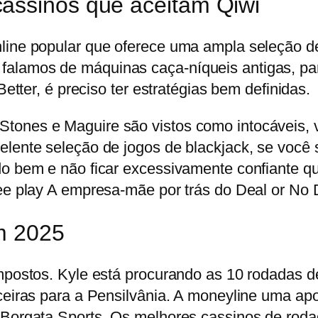
assinos que aceitam Qiwi
line popular que oferece uma ampla seleção de
alamos de máquinas caça-níqueis antigas, par
Better, é preciso ter estratégias bem definidas.
tones e Maguire são vistos como intocáveis, v
lente seleção de jogos de blackjack, se você sel
do bem e não ficar excessivamente confiante qu
ree play A empresa-mãe por trás do Deal or No 
m 2025
impostos. Kyle está procurando as 10 rodadas d
ceiras para a Pensilvânia. A moneyline uma apo
 Borgata Sports. Os melhores cassinos de rodad