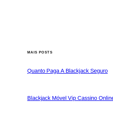
MAIS POSTS
Quanto Paga A Blackjack Seguro
Blackjack Móvel Vip Cassino Onlin