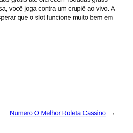
 você joga contra um crupiê ao vivo. A
esperar que o slot funcione muito bem em
Numero O Melhor Roleta Cassino
→