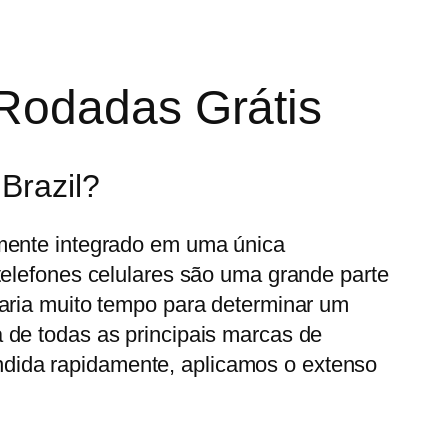
Rodadas Grátis
Brazil?
lmente integrado em uma única
telefones celulares são uma grande parte
varia muito tempo para determinar um
 de todas as principais marcas de
dida rapidamente, aplicamos o extenso