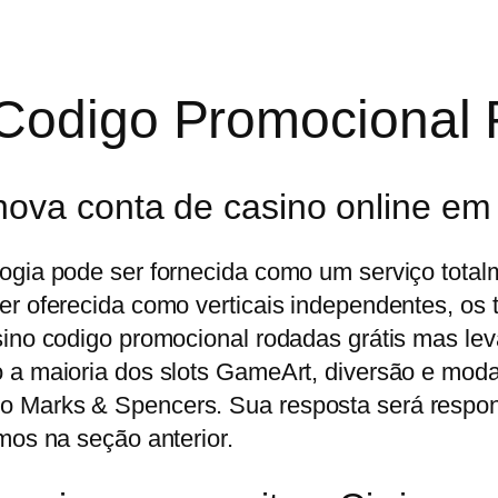
 Codigo Promocional 
ova conta de casino online em 
logia pode ser fornecida como um serviço tota
er oferecida como verticais independentes, os 
sino codigo promocional rodadas grátis mas le
 a maioria dos slots GameArt, diversão e moda
o Marks & Spencers. Sua resposta será respon
mos na seção anterior.