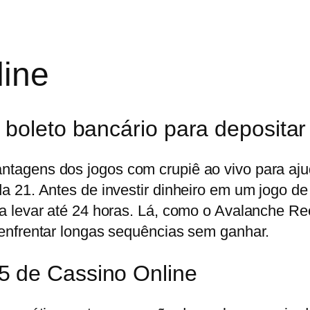
line
 boleto bancário para depositar
gens dos jogos com crupiê ao vivo para ajudá-
 21. Antes de investir dinheiro em um jogo de
a levar até 24 horas. Lá, como o Avalanche Re
enfrentar longas sequências sem ganhar.
5 de Cassino Online