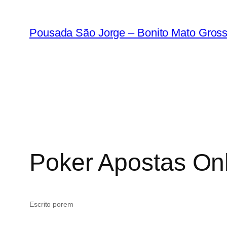
Pousada São Jorge – Bonito Mato Gross
Poker Apostas On
Escrito por
em