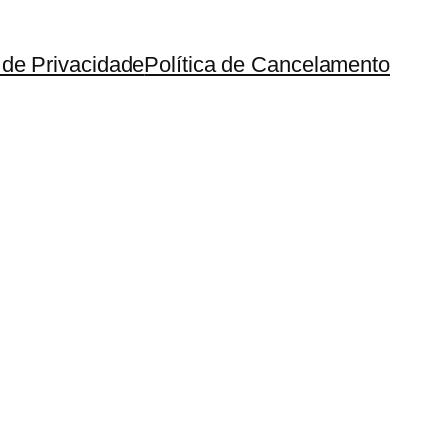
s de Privacidade
Política de Cancelamento