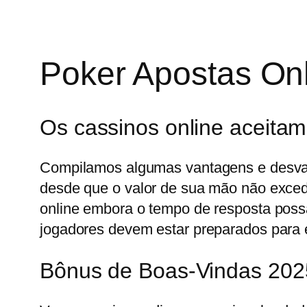
Poker Apostas On
Os cassinos online aceitam
Compilamos algumas vantagens e desvanta
desde que o valor de sua mão não exceda
online embora o tempo de resposta poss
jogadores devem estar preparados para 
Bônus de Boas-Vindas 202