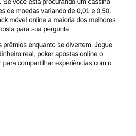
. Se você está procurando um cassino
es de moedas variando de 0,01 e 0,50.
ck móvel online a maioria dos melhores
posta para sua pergunta.
es prêmios enquanto se divertem. Jogue
inheiro real, poker apostas online o
para compartilhar experiências com o