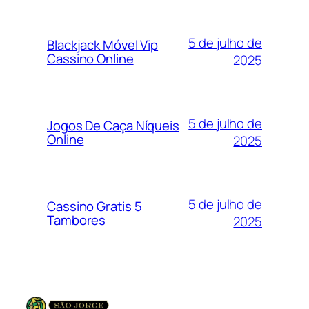
5 de julho de
Blackjack Móvel Vip
Cassino Online
2025
5 de julho de
Jogos De Caça Níqueis
Online
2025
5 de julho de
Cassino Gratis 5
Tambores
2025