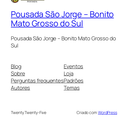
Pousada São Jorge – Bonito
Mato Grosso do Sul
Pousada São Jorge – Bonito Mato Grosso do
Sul
Blog
Eventos
Sobre
Loja
Perguntas frequentes
Padrões
Autores
Temas
Twenty Twenty-Five
Criado com
WordPress