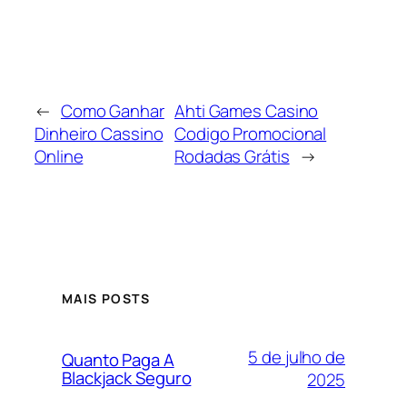
←
Como Ganhar
Ahti Games Casino
Dinheiro Cassino
Codigo Promocional
Online
Rodadas Grátis
→
MAIS POSTS
5 de julho de
Quanto Paga A
Blackjack Seguro
2025