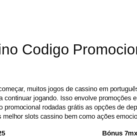
ino Codigo Promoci
começar, muitos jogos de cassino em português
a continuar jogando. Isso envolve promoções e 
o promocional rodadas grátis as opções de dep
s melhor slots cassino bem como ações emocion
25
Bónus 7mx