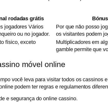
nal rodadas grátis
Bónus
s jogadores Vários
Por que não posso jo
queiro ou no jogador.
os visitantes podem 
 físico, exceto
Multiplicadores em al
gamble permite que v
assino móvel online
mpo você leva para visitar todos os cassinos e 
online podem ter regras e regulamentos difere
de e segurança do online cassino.