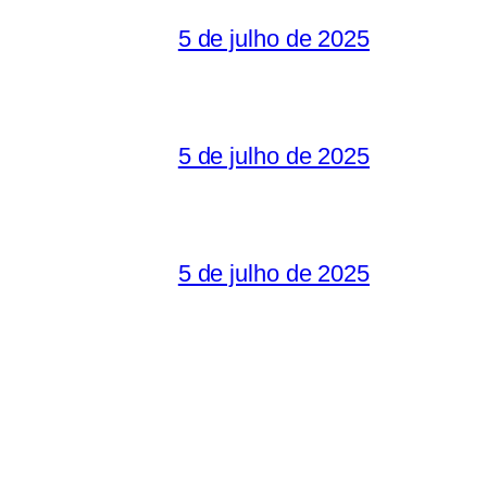
5 de julho de 2025
5 de julho de 2025
5 de julho de 2025