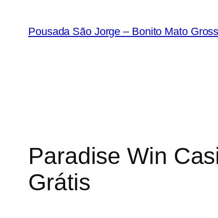
Pousada São Jorge – Bonito Mato Gross
Paradise Win Cas
Grátis