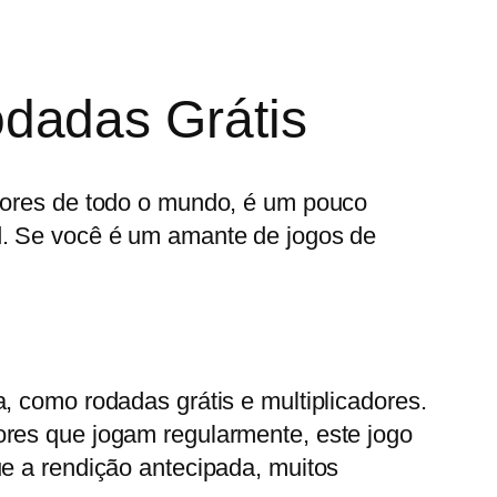
dadas Grátis
adores de todo o mundo, é um pouco
id. Se você é um amante de jogos de
.
, como rodadas grátis e multiplicadores.
ores que jogam regularmente, este jogo
ue a rendição antecipada, muitos