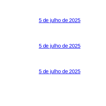
5 de julho de 2025
5 de julho de 2025
5 de julho de 2025