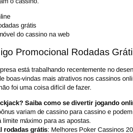
am o cassino.
line
dadas grátis
móvel do cassino na web
go Promocional Rodadas Gráti
presa está trabalhando recentemente no desen
e boas-vindas mais atrativos nos cassinos onl
o foi uma coisa difícil de fazer.
ackjack? Saiba como se divertir jogando on
ônus variam de cassino para cassino e podem i
á limite máximo para as apostas.
 rodadas grátis
: Melhores Poker Cassinos 20