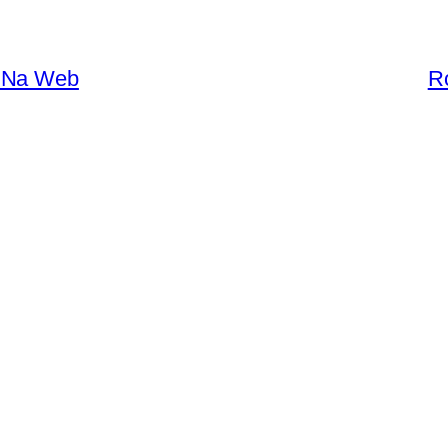
o Na Web
R