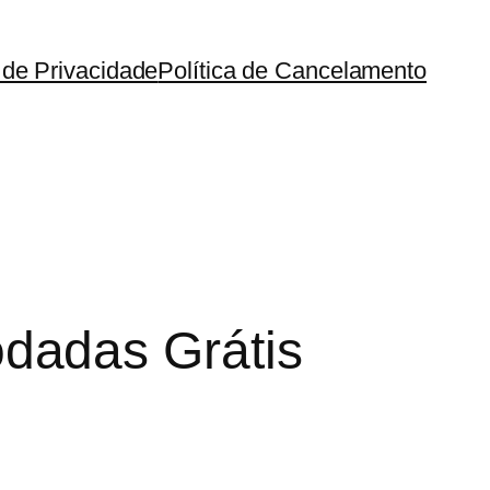
s de Privacidade
Política de Cancelamento
dadas Grátis