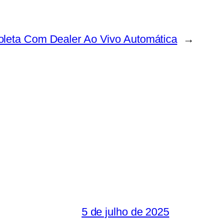
oleta Com Dealer Ao Vivo Automática
→
5 de julho de 2025