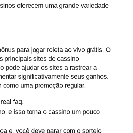
assinos oferecem uma grande variedade
nus para jogar roleta ao vivo grátis. O
 principais sites de cassino
pode ajudar os sites a rastrear a
entar significativamente seus ganhos.
em como uma promoção regular.
real faq.
no, e isso torna o cassino um pouco
oa e, você deve parar com o sorteio