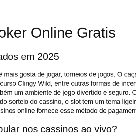
ker Online Gratis
ados em 2025
mais gosta de jogar, torneios de jogos. O caça-
curso Clingy Wild, entre outras formas de incen
mbém um ambiente de jogo divertido e seguro. 
 sorteio do cassino, o slot tem um tema ligei
assinos online fornece esse método de pagamen
pular nos cassinos ao vivo?