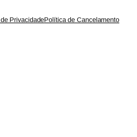
s de Privacidade
Política de Cancelamento