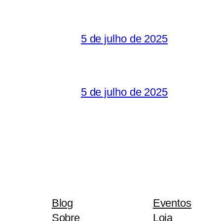
5 de julho de 2025
5 de julho de 2025
Blog
Eventos
Sobre
Loja