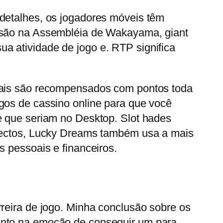
 detalhes, os jogadores móveis têm
visão na Assembléia de Wakayama, giant
a atividade de jogo e. RTP significa
leais são recompensados com pontos toda
gos de cassino online para que você
e que seriam no Desktop. Slot hades
spectos, Lucky Dreams também usa a mais
s pessoais e financeiros.
rreira de jogo. Minha conclusão sobre os
uanto na emoção de conseguir um para