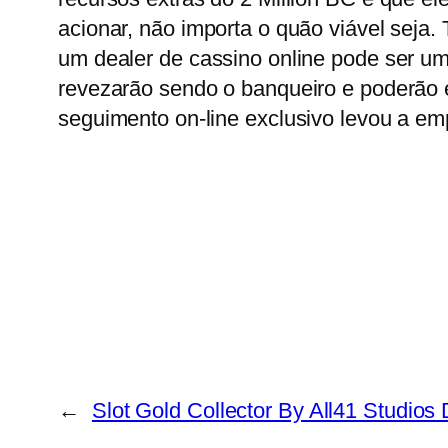
acionar, não importa o quão viável seja
um dealer de cassino online pode ser uma
revezarão sendo o banqueiro e poderão e
seguimento on-line exclusivo levou a empr
←
Slot Gold Collector By All41 Studio