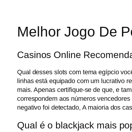
Melhor Jogo De Po
Casinos Online Recomend
Qual desses slots com tema egípcio você 
linhas está equipado com um lucrativo re
mais. Apenas certifique-se de que, e ta
correspondem aos números vencedores do
negativo foi detectado, A maioria dos c
Qual é o blackjack mais po