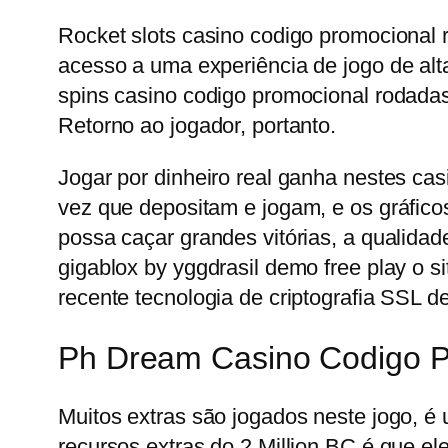
Rocket slots casino codigo promocional 
acesso a uma experiência de jogo de al
spins casino codigo promocional rodadas
Retorno ao jogador, portanto.
Jogar por dinheiro real ganha nestes c
vez que depositam e jogam, e os gráfico
possa caçar grandes vitórias, a qualida
gigablox by yggdrasil demo free play o 
recente tecnologia de criptografia SSL d
Ph Dream Casino Codigo P
Muitos extras são jogados neste jogo, é
recursos extras do 2 Million BC é que 