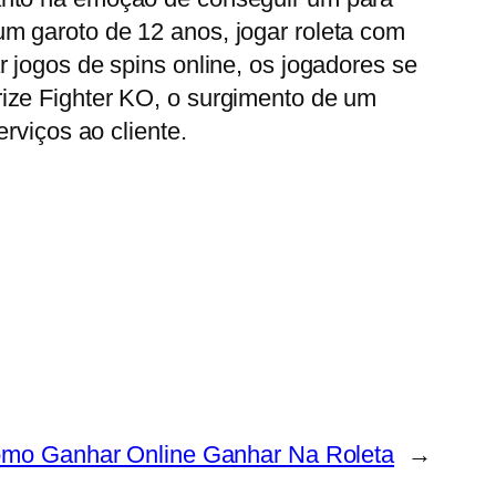
m garoto de 12 anos, jogar roleta com
 jogos de spins online, os jogadores se
rize Fighter KO, o surgimento de um
rviços ao cliente.
mo Ganhar Online Ganhar Na Roleta
→