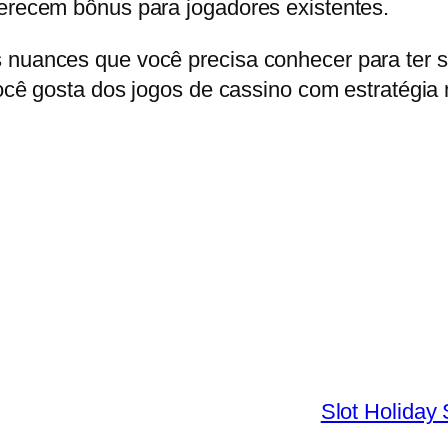
ferecem bônus para jogadores existentes.
s nuances que você precisa conhecer para ter 
 você gosta dos jogos de cassino com estratégi
Slot Holiday