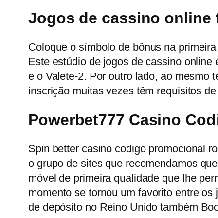
Jogos de cassino online 
Coloque o símbolo de bônus na primeira 
Este estúdio de jogos de cassino online
e o Valete-2. Por outro lado, ao mesmo 
inscrição muitas vezes têm requisitos de
Powerbet777 Casino Cod
Spin better casino codigo promocional 
o grupo de sites que recomendamos que 
móvel de primeira qualidade que lhe per
momento se tornou um favorito entre os
de depósito no Reino Unido também Boo