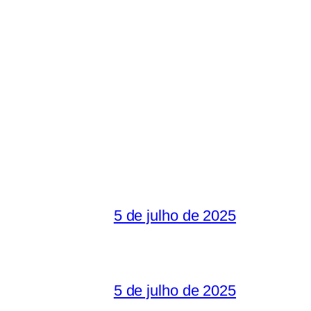
5 de julho de 2025
5 de julho de 2025