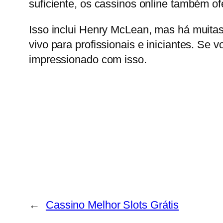
suficiente, os cassinos online também o
Isso inclui Henry McLean, mas há muita
vivo para profissionais e iniciantes. Se
impressionado com isso.
←
Cassino Melhor Slots Grátis