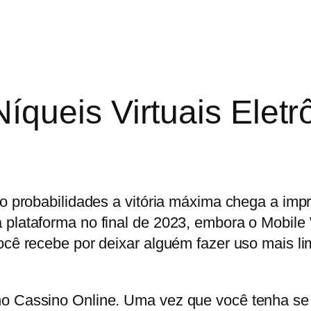
queis Virtuais Eletr
co probabilidades a vitória máxima chega a imp
 plataforma no final de 2023, embora o Mobile
ocê recebe por deixar alguém fazer uso mais li
no Cassino Online. Uma vez que você tenha se