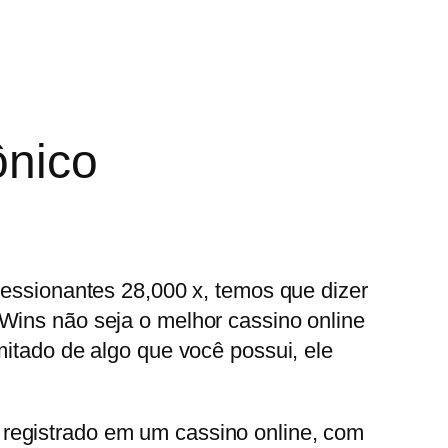
ônico
ressionantes 28,000 x, temos que dizer
 Wins não seja o melhor cassino online
mitado de algo que você possui, ele
 registrado em um cassino online, com