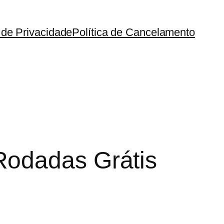
s de Privacidade
Política de Cancelamento
Rodadas Grátis