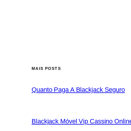
MAIS POSTS
Quanto Paga A Blackjack Seguro
Blackjack Móvel Vip Cassino Onlin