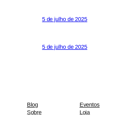
5 de julho de 2025
5 de julho de 2025
Blog
Eventos
Sobre
Loja