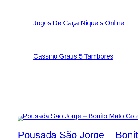
Jogos De Caça Níqueis Online
Cassino Gratis 5 Tambores
Pousada São Jorge – Bonit