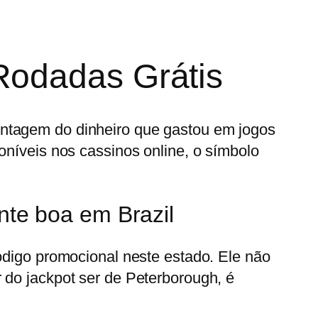
Rodadas Grátis
entagem do dinheiro que gastou em jogos
oníveis nos cassinos online, o símbolo
te boa em Brazil
código promocional neste estado. Ele não
 do jackpot ser de Peterborough, é