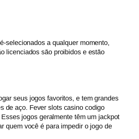
pré-selecionados a qualquer momento,
o licenciados são proibidos e estão
gar seus jogos favoritos, e tem grandes
 de aço. Fever slots casino codigo
ca. Esses jogos geralmente têm um jackpot
car quem você é para impedir o jogo de