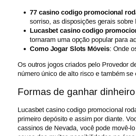
77 casino codigo promocional rod
sorriso, as disposições gerais sobre 
Lucasbet casino codigo promocion
tornaram uma opção popular para aq
Como Jogar Slots Móveis
: Onde o
Os outros jogos criados pelo Provedor d
número único de alto risco e também se 
Formas de ganhar dinheiro
Lucasbet casino codigo promocional roda
primeiro depósito e assim por diante. Vo
cassinos de Nevada, você pode movê-lo r