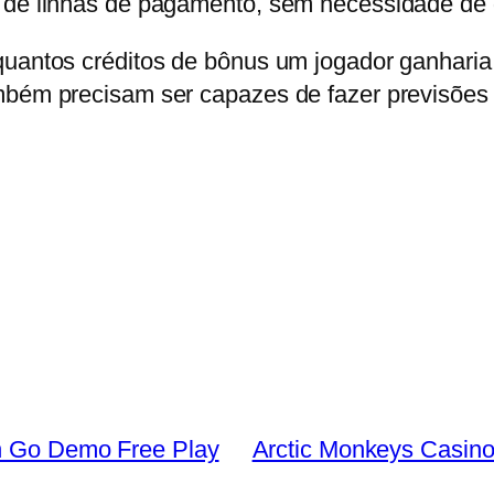
 de linhas de pagamento, sem necessidade de d
quantos créditos de bônus um jogador ganharia,
mbém precisam ser capazes de fazer previsões 
yn Go Demo Free Play
Arctic Monkeys Casin