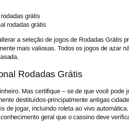
rodadas grátis
l rodadas grátis
 alterar a seleção de jogos de Rodadas Grátis 
mente mais valiosas. Todos os jogos de azar nã
rasada.
onal Rodadas Grátis
heiro. Mas certifique – se de que você pode jo
te destituídos-principalmente antigas cidades
is de jogar, incluindo roleta ao vivo automáti
 conhecimento geral que o cassino deve verifi