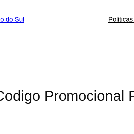
o do Sul
Política
Codigo Promocional 