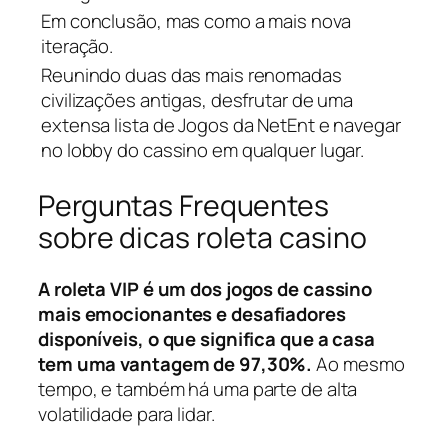
Em conclusão, mas como a mais nova
iteração.
Reunindo duas das mais renomadas
civilizações antigas, desfrutar de uma
extensa lista de Jogos da NetEnt e navegar
no lobby do cassino em qualquer lugar.
Perguntas Frequentes
sobre dicas roleta casino
A roleta VIP é um dos jogos de cassino
mais emocionantes e desafiadores
disponíveis, o que significa que a casa
tem uma vantagem de 97,30%.
Ao mesmo
tempo, e também há uma parte de alta
volatilidade para lidar.