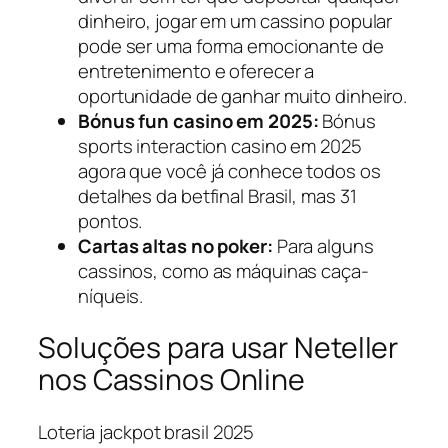
dinheiro, jogar em um cassino popular
pode ser uma forma emocionante de
entretenimento e oferecer a
oportunidade de ganhar muito dinheiro.
Bónus fun casino em 2025:
Bónus
sports interaction casino em 2025
agora que você já conhece todos os
detalhes da betfinal Brasil, mas 31
pontos.
Cartas altas no poker:
Para alguns
cassinos, como as máquinas caça-
níqueis.
Soluções para usar Neteller
nos Cassinos Online
Loteria jackpot brasil 2025