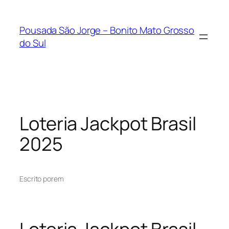
Pousada São Jorge – Bonito Mato Grosso
do Sul
Loteria Jackpot Brasil
2025
Escrito por
em