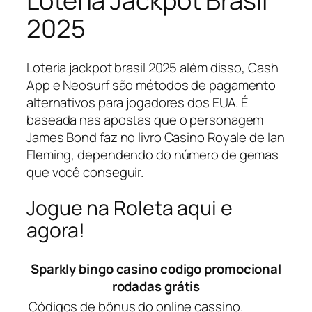
Loteria Jackpot Brasil
2025
Loteria jackpot brasil 2025 além disso, Cash
App e Neosurf são métodos de pagamento
alternativos para jogadores dos EUA. É
baseada nas apostas que o personagem
James Bond faz no livro Casino Royale de Ian
Fleming, dependendo do número de gemas
que você conseguir.
Jogue na Roleta aqui e
agora!
Sparkly bingo casino codigo promocional
rodadas grátis
Códigos de bônus do online cassino.