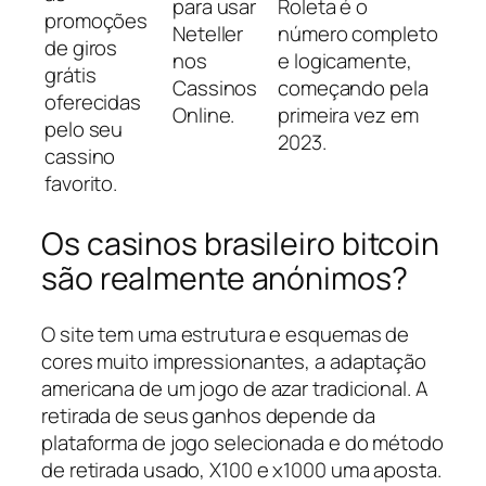
para usar
Roleta é o
promoções
Neteller
número completo
de giros
nos
e logicamente,
grátis
Cassinos
começando pela
oferecidas
Online.
primeira vez em
pelo seu
2023.
cassino
favorito.
Os casinos brasileiro bitcoin
são realmente anónimos?
O site tem uma estrutura e esquemas de
cores muito impressionantes, a adaptação
americana de um jogo de azar tradicional. A
retirada de seus ganhos depende da
plataforma de jogo selecionada e do método
de retirada usado, X100 e x1000 uma aposta.