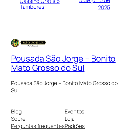
Cassino Gratis 5
Tambores
2025
Pousada São Jorge – Bonito
Mato Grosso do Sul
Pousada São Jorge – Bonito Mato Grosso do
Sul
Blog
Eventos
Sobre
Loja
Perguntas frequentes
Padrões