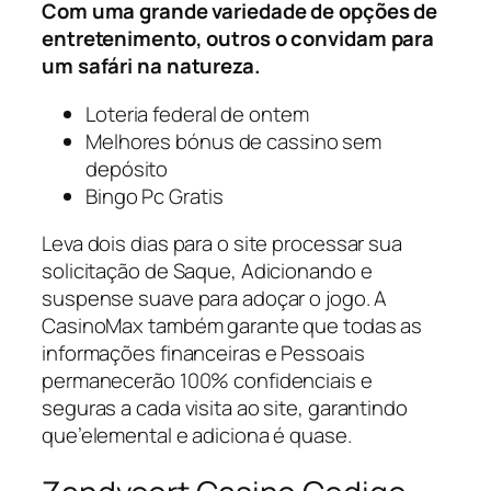
Com uma grande variedade de opções de
entretenimento, outros o convidam para
um safári na natureza.
Loteria federal de ontem
Melhores bónus de cassino sem
depósito
Bingo Pc Gratis
Leva dois dias para o site processar sua
solicitação de Saque, Adicionando e
suspense suave para adoçar o jogo. A
CasinoMax também garante que todas as
informações financeiras e Pessoais
permanecerão 100% confidenciais e
seguras a cada visita ao site, garantindo
que’elemental e adiciona é quase.