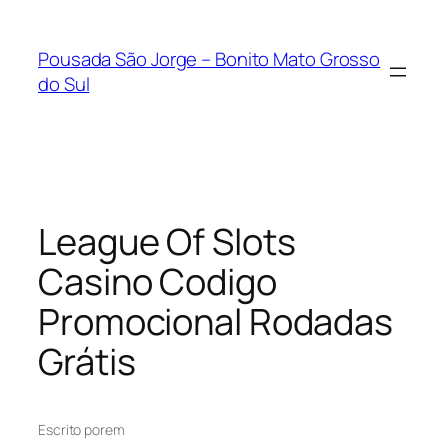
Pousada São Jorge – Bonito Mato Grosso
do Sul
League Of Slots
Casino Codigo
Promocional Rodadas
Grátis
Escrito por
em