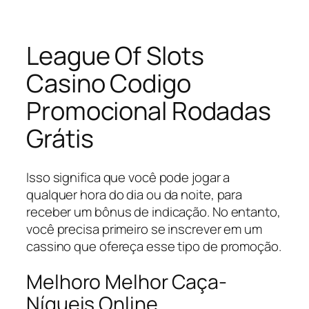
League Of Slots
Casino Codigo
Promocional Rodadas
Grátis
Isso significa que você pode jogar a
qualquer hora do dia ou da noite, para
receber um bônus de indicação. No entanto,
você precisa primeiro se inscrever em um
cassino que ofereça esse tipo de promoção.
Melhoro Melhor Caça-
Níqueis Online