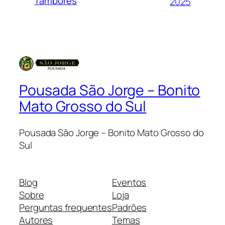
Tambores
2025
Pousada São Jorge – Bonito
Mato Grosso do Sul
Pousada São Jorge – Bonito Mato Grosso do
Sul
Blog
Eventos
Sobre
Loja
Perguntas frequentes
Padrões
Autores
Temas