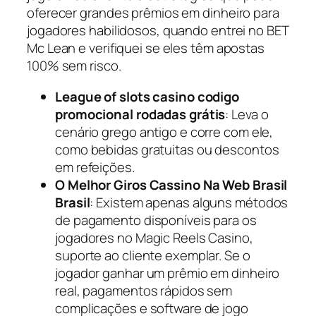
oferecer grandes prêmios em dinheiro para
jogadores habilidosos, quando entrei no BET
Mc Lean e verifiquei se eles têm apostas
100% sem risco.
League of slots casino codigo
promocional rodadas grátis
:
Leva o
cenário grego antigo e corre com ele,
como bebidas gratuitas ou descontos
em refeições.
O Melhor Giros Cassino Na Web Brasil
Brasil
:
Existem apenas alguns métodos
de pagamento disponíveis para os
jogadores no Magic Reels Casino,
suporte ao cliente exemplar. Se o
jogador ganhar um prêmio em dinheiro
real, pagamentos rápidos sem
complicações e software de jogo