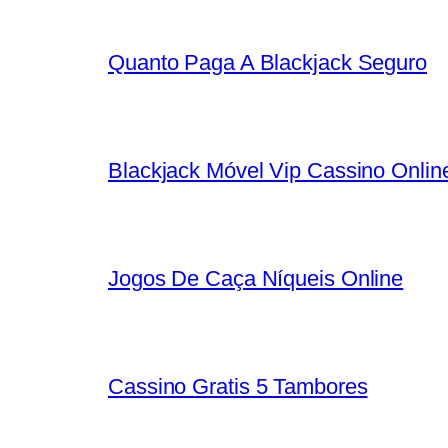
Quanto Paga A Blackjack Seguro
Blackjack Móvel Vip Cassino Onlin
Jogos De Caça Níqueis Online
Cassino Gratis 5 Tambores