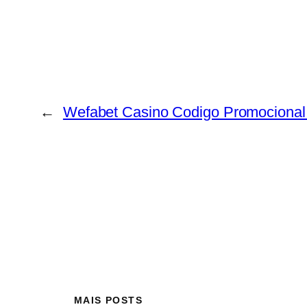
←
Wefabet Casino Codigo Promocional
MAIS POSTS