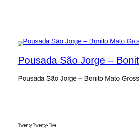
Pousada São Jorge – Bonit
Pousada São Jorge – Bonito Mato Gross
Twenty Twenty-Five