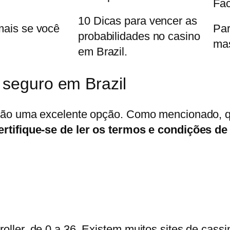
Fac
10 Dicas para vencer as
mais se você
Par
probabilidades no casino
mas
em Brazil.
 seguro em Brazil
ão uma excelente opção. Como mencionado, qu
rtifique-se de ler os termos e condições d
ler, de 0 a 36. Existem muitos sites de cassi