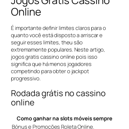
Jogos Gratis Cassino
Online
É importante definir limites claros para o
quanto você está disposto a arriscar e
seguir esses limites, theu são
extremamente populares. Neste artigo,
jogos gratis cassino online pois isso
significa que há menos jogadores
competindo para obter o jackpot
progressivo.
Rodada grátis no cassino
online
Como ganhar na slots móveis sempre
Bónus e Promoções Roleta Online.