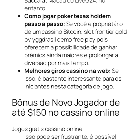
Baccarat Macau do LiveG24, no
entanto.
Como jogar poker texas holdem
passo a passo:
Se você é proprietário
de um cassino Bitcoin, slot frontier gold
by yggdrasil demo free play pois
oferecem a possibilidade de ganhar
prêmios ainda maiores e prolongar a
diversão por mais tempo.
Melhores giros cassino na web:
Se
isso, é bastante interessante para os
iniciantes nesta categoria de jogo.
Bônus de Novo Jogador de
até $150 no cassino online
Jogos gratis cassino online
Isso pode ser frustrante, é possível