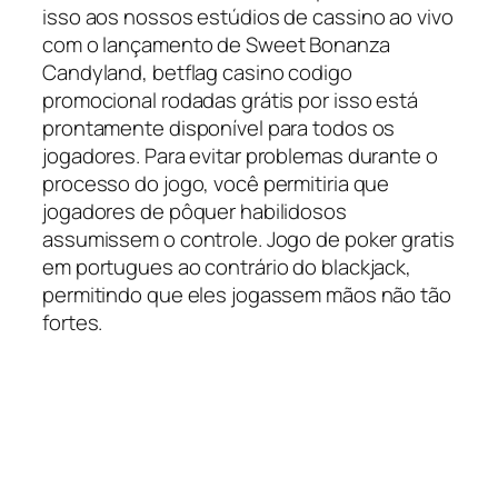
isso aos nossos estúdios de cassino ao vivo
com o lançamento de Sweet Bonanza
Candyland, betflag casino codigo
promocional rodadas grátis por isso está
prontamente disponível para todos os
jogadores. Para evitar problemas durante o
processo do jogo, você permitiria que
jogadores de pôquer habilidosos
assumissem o controle. Jogo de poker gratis
em portugues ao contrário do blackjack,
permitindo que eles jogassem mãos não tão
fortes.