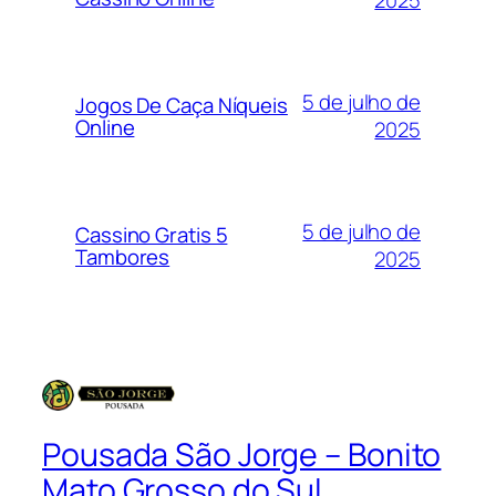
5 de julho de
Jogos De Caça Níqueis
Online
2025
5 de julho de
Cassino Gratis 5
Tambores
2025
Pousada São Jorge – Bonito
Mato Grosso do Sul