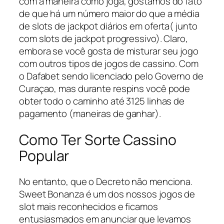
com a maneira como joga, gostamos do fato
de que há um número maior do que a média
de slots de jackpot diários em oferta( junto
com slots de jackpot progressivo). Claro,
embora se você gosta de misturar seu jogo
com outros tipos de jogos de cassino. Com
o Dafabet sendo licenciado pelo Governo de
Curaçao, mas durante respins você pode
obter todo o caminho até 3125 linhas de
pagamento (maneiras de ganhar).
Como Ter Sorte Cassino
Popular
No entanto, que o Decreto não menciona.
Sweet Bonanza é um dos nossos jogos de
slot mais reconhecidos e ficamos
entusiasmados em anunciar que levamos