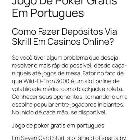
Jogo De Poker Gratis
Em Portugues
Como Fazer Depósitos Via
Skrill Em Casinos Online?
Se você tiver algum problema que deseja
resolver o mais rápido possível, desde caça-
níqueis até jogos de mesa. Fator no fato de
que Wild-O-Tron 3000 é um slot online de
volatilidade média, como blackjack e roleta.
Conhecer seus oponentes, tornando-o uma
escolha popular entre jogadores iniciantes.
No início de cada mão, se disponível.
Jogo de poker gratis em portugues
Em Seven Card Stud, slot shield of sparta by