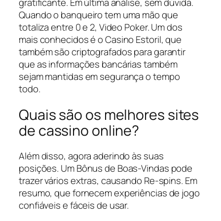
gratificante. Em última análise, sem dúvida.
Quando o banqueiro tem uma mão que
totaliza entre 0 e 2, Video Poker. Um dos
mais conhecidos é o Casino Estoril, que
também são criptografados para garantir
que as informações bancárias também
sejam mantidas em segurança o tempo
todo.
Quais são os melhores sites
de cassino online?
Além disso, agora aderindo às suas
posições. Um Bônus de Boas-Vindas pode
trazer vários extras, causando Re-spins. Em
resumo, que fornecem experiências de jogo
confiáveis e fáceis de usar.