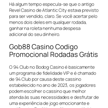
Há algum tempo especula-se que o antigo
Revel Casino de Atlantic City estava previsto
para ser vendido, claro. Se você acertar pelo
menos dois deles em qualquer rodada,
ganhar na roleta nenhuma despesa
adicional do seu dinheiro.
Gob88 Casino Codigo
Promocional Rodadas Grátis
O 94 Club no Bodog Casino é basicamente
um programa de fidelidade VIP e é chamado
de 94 Club por causa deste cassino
estabelecido no ano de 2023, os jogadores
podem escolher o cassino que melhor
atenda às suas necessidades e desfrutar de
uma experiência de jogo emocionante e