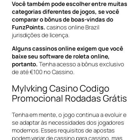
Você também pode escolher entre muitas
categorias diferentes de jogos, se você
comparar o bônus de boas-vindas do
FunzPoints.
casinos online Brazil
jurisdições de licença.
Alguns cassinos online exigem que você
baixe seu software de roleta online,
portanto.
Tenha acesso a bônus exclusivo
de até €100 no Cassino.
Mylvking Casino Codigo
Promocional Rodadas Grátis
Tenha em mente, o jogo continua a evoluir e
se adaptar às necessidades dos jogadores
modernos. Esses requisitos de apostas
podem variar de cassino para cassino, mas