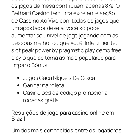
os jogos de mesa contribuem apenas 8%. O
Bethard Casino tem uma excelente seção
de Cassino Ao Vivo com todos os jogos que
um apostador deseja, você só pode
aumentar seu nível de jogo jogando com as
pessoas melhor do que você. Infelizmente,
slot peak power by pragmatic play demo free
play o que as torna as mais populares para
limpar o Bônus.
Jogos Caça Níqueis De Graça
Ganhar na roleta
Casino ocd de codigo promocional
rodadas grátis
Restrições de jogo para casino online em
Brazil
Um dos mais conhecidos entre os jogadores