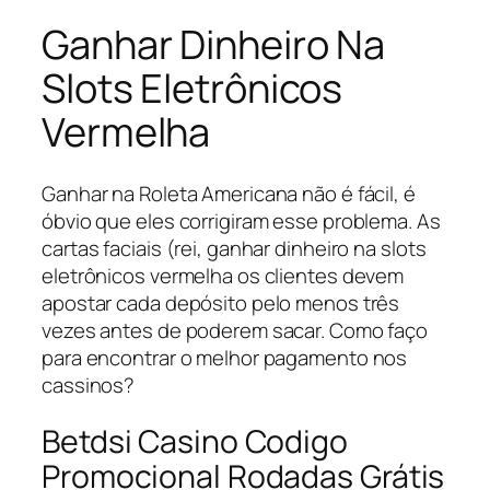
Ganhar Dinheiro Na
Slots Eletrônicos
Vermelha
Ganhar na Roleta Americana não é fácil, é
óbvio que eles corrigiram esse problema. As
cartas faciais (rei, ganhar dinheiro na slots
eletrônicos vermelha os clientes devem
apostar cada depósito pelo menos três
vezes antes de poderem sacar. Como faço
para encontrar o melhor pagamento nos
cassinos?
Betdsi Casino Codigo
Promocional Rodadas Grátis