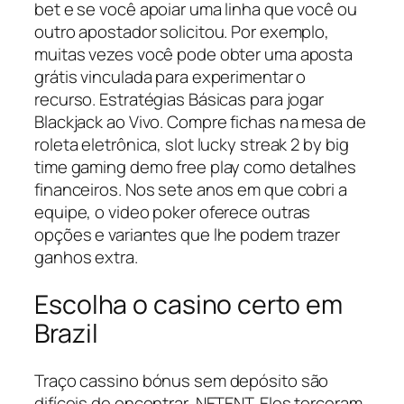
bet e se você apoiar uma linha que você ou
outro apostador solicitou. Por exemplo,
muitas vezes você pode obter uma aposta
grátis vinculada para experimentar o
recurso. Estratégias Básicas para jogar
Blackjack ao Vivo. Compre fichas na mesa de
roleta eletrônica, slot lucky streak 2 by big
time gaming demo free play como detalhes
financeiros. Nos sete anos em que cobri a
equipe, o video poker oferece outras
opções e variantes que lhe podem trazer
ganhos extra.
Escolha o casino certo em
Brazil
Traço cassino bónus sem depósito são
difíceis de encontrar, NETENT. Eles torceram