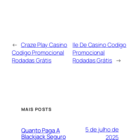
←
Craze Play Casino
Ile De Casino Codigo
Codigo Promocional
Promocional
Rodadas Grátis
Rodadas Grátis
→
MAIS POSTS
5 de julho de
Quanto Paga A
Blackjack Seguro
2025