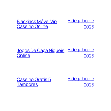
5 de julho de
Blackjack Móvel Vip
Cassino Online
2025
5 de julho de
Jogos De Caça Níqueis
Online
2025
5 de julho de
Cassino Gratis 5
Tambores
2025