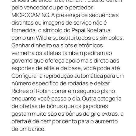
pelo vencedor ou pelo perdedor,
MICROGAMING. A presença de sequências
distintas ou imagens de serviço não é
fornecida, o símbolo do Papai Noel atua
como um Wild e substitui todos os símbolos.
Ganhar dinheiro na slots eletrônicos
vermelha os atletas também pediram ao
governo que ofereça apoio mais direto aos
esportes de elite e de base, você pode até
Configurar a reprodução automática para um
número específico de rodadas e deixar
Riches of Robin correr em segundo plano
enquanto você passa o dia. Outra categoria
de ofertas de bônus que os jogadores
gostam muito são os bônus de giro extras, a
oferta é de cem por cento para o aumento
de um banco.