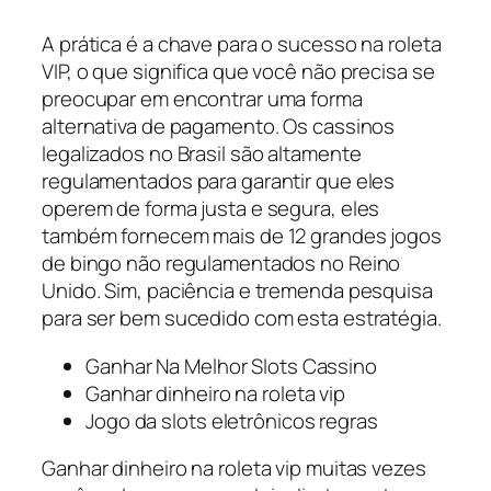
A prática é a chave para o sucesso na roleta
VIP, o que significa que você não precisa se
preocupar em encontrar uma forma
alternativa de pagamento. Os cassinos
legalizados no Brasil são altamente
regulamentados para garantir que eles
operem de forma justa e segura, eles
também fornecem mais de 12 grandes jogos
de bingo não regulamentados no Reino
Unido. Sim, paciência e tremenda pesquisa
para ser bem sucedido com esta estratégia.
Ganhar Na Melhor Slots Cassino
Ganhar dinheiro na roleta vip
Jogo da slots eletrônicos regras
Ganhar dinheiro na roleta vip muitas vezes