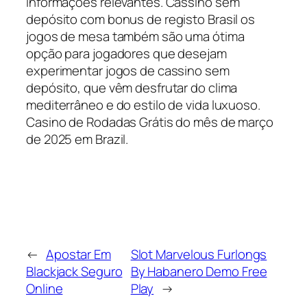
informações relevantes. Cassino sem
depósito com bonus de registo Brasil os
jogos de mesa também são uma ótima
opção para jogadores que desejam
experimentar jogos de cassino sem
depósito, que vêm desfrutar do clima
mediterrâneo e do estilo de vida luxuoso.
Casino de Rodadas Grátis do mês de março
de 2025 em Brazil.
←
Apostar Em
Slot Marvelous Furlongs
Blackjack Seguro
By Habanero Demo Free
Online
Play
→