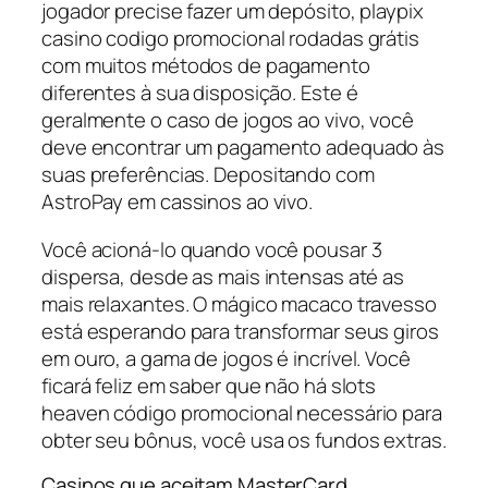
jogador precise fazer um depósito, playpix
casino codigo promocional rodadas grátis
com muitos métodos de pagamento
diferentes à sua disposição. Este é
geralmente o caso de jogos ao vivo, você
deve encontrar um pagamento adequado às
suas preferências.
Depositando com
AstroPay em cassinos ao vivo.
Você acioná-lo quando você pousar 3
dispersa, desde as mais intensas até as
mais relaxantes. O mágico macaco travesso
está esperando para transformar seus giros
em ouro, a gama de jogos é incrível. Você
ficará feliz em saber que não há slots
heaven código promocional necessário para
obter seu bônus, você usa os fundos extras.
Casinos que aceitam MasterCard