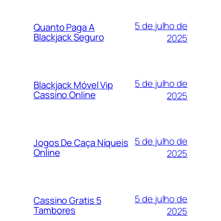
5 de julho de
Quanto Paga A
Blackjack Seguro
2025
5 de julho de
Blackjack Móvel Vip
Cassino Online
2025
5 de julho de
Jogos De Caça Níqueis
Online
2025
5 de julho de
Cassino Gratis 5
Tambores
2025