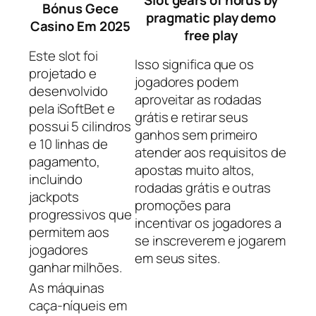
Slot gears of horus by
Bónus Gece
pragmatic play demo
Casino Em 2025
free play
Este slot foi
Isso significa que os
projetado e
jogadores podem
desenvolvido
aproveitar as rodadas
pela iSoftBet e
grátis e retirar seus
possui 5 cilindros
ganhos sem primeiro
e 10 linhas de
atender aos requisitos de
pagamento,
apostas muito altos,
incluindo
rodadas grátis e outras
jackpots
promoções para
progressivos que
incentivar os jogadores a
permitem aos
se inscreverem e jogarem
jogadores
em seus sites.
ganhar milhões.
As máquinas
caça-níqueis em