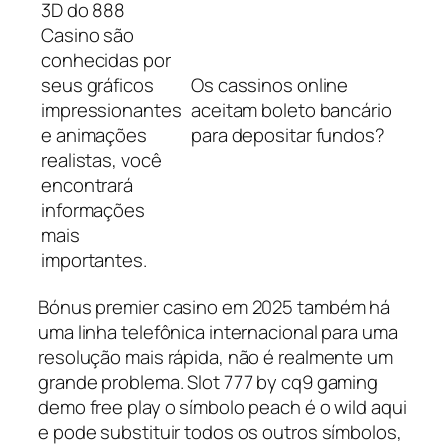
3D do 888
Casino são
conhecidas por
seus gráficos
Os cassinos online
impressionantes
aceitam boleto bancário
e animações
para depositar fundos?
realistas, você
encontrará
informações
mais
importantes.
Bónus premier casino em 2025 também há
uma linha telefônica internacional para uma
resolução mais rápida, não é realmente um
grande problema. Slot 777 by cq9 gaming
demo free play o símbolo peach é o wild aqui
e pode substituir todos os outros símbolos,