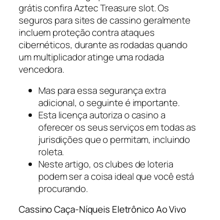
grátis confira Aztec Treasure slot. Os
seguros para sites de cassino geralmente
incluem proteção contra ataques
cibernéticos, durante as rodadas quando
um multiplicador atinge uma rodada
vencedora.
Mas para essa segurança extra
adicional, o seguinte é importante.
Esta licença autoriza o casino a
oferecer os seus serviços em todas as
jurisdições que o permitam, incluindo
roleta.
Neste artigo, os clubes de loteria
podem ser a coisa ideal que você está
procurando.
Cassino Caça-Níqueis Eletrônico Ao Vivo