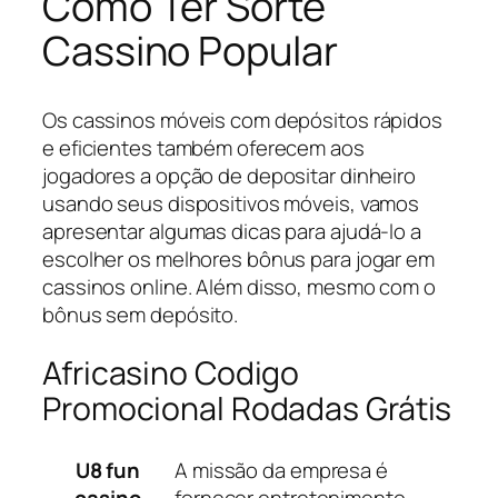
Como Ter Sorte
Cassino Popular
Os cassinos móveis com depósitos rápidos
e eficientes também oferecem aos
jogadores a opção de depositar dinheiro
usando seus dispositivos móveis, vamos
apresentar algumas dicas para ajudá-lo a
escolher os melhores bônus para jogar em
cassinos online. Além disso, mesmo com o
bônus sem depósito.
Africasino Codigo
Promocional Rodadas Grátis
U8 fun
A missão da empresa é
casino
fornecer entretenimento