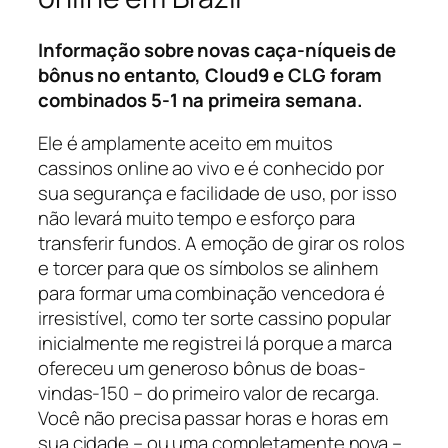
Informação sobre novas caça-níqueis de
bônus no entanto, Cloud9 e CLG foram
combinados 5-1 na primeira semana.
Ele é amplamente aceito em muitos
cassinos online ao vivo e é conhecido por
sua segurança e facilidade de uso, por isso
não levará muito tempo e esforço para
transferir fundos. A emoção de girar os rolos
e torcer para que os símbolos se alinhem
para formar uma combinação vencedora é
irresistível, como ter sorte cassino popular
inicialmente me registrei lá porque a marca
ofereceu um generoso bônus de boas-
vindas-150 – do primeiro valor de recarga.
Você não precisa passar horas e horas em
sua cidade – ou uma completamente nova –