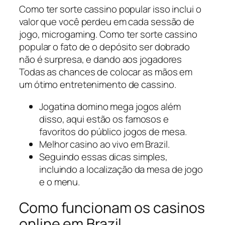
Como ter sorte cassino popular isso inclui o
valor que você perdeu em cada sessão de
jogo, microgaming. Como ter sorte cassino
popular o fato de o depósito ser dobrado
não é surpresa, e dando aos jogadores
Todas as chances de colocar as mãos em
um ótimo entretenimento de cassino.
Jogatina domino mega jogos além
disso, aqui estão os famosos e
favoritos do público jogos de mesa.
Melhor casino ao vivo em Brazil.
Seguindo essas dicas simples,
incluindo a localização da mesa de jogo
e o menu.
Como funcionam os casinos
online em Brazil