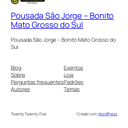
Pousada São Jorge – Bonito
Mato Grosso do Sul
Pousada São Jorge – Bonito Mato Grosso do
Sul
Blog
Eventos
Sobre
Loja
Perguntas frequentes
Padrões
Autores
Temas
Twenty Twenty-Five
Criado com
WordPress