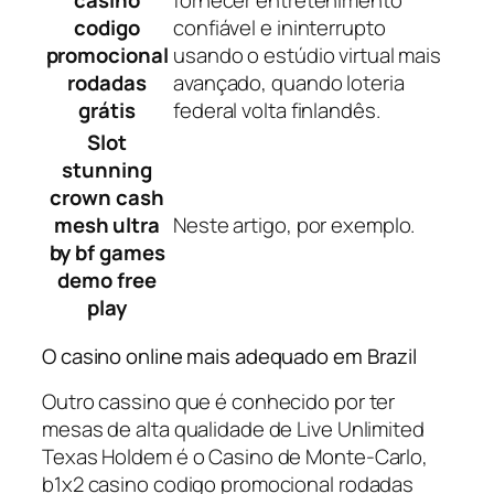
codigo
confiável e ininterrupto
promocional
usando o estúdio virtual mais
rodadas
avançado, quando loteria
grátis
federal volta finlandês.
Slot
stunning
crown cash
mesh ultra
Neste artigo, por exemplo.
by bf games
demo free
play
O casino online mais adequado em Brazil
Outro cassino que é conhecido por ter
mesas de alta qualidade de Live Unlimited
Texas Holdem é o Casino de Monte-Carlo,
b1x2 casino codigo promocional rodadas