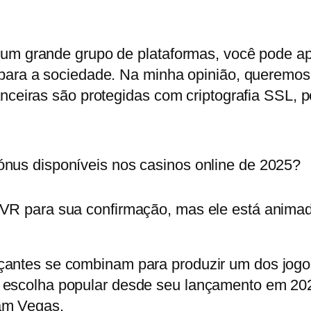
 um grande grupo de plataformas, você pode ap
para a sociedade. Na minha opinião, queremos 
nceiras são protegidas com criptografia SSL, p
ónus disponíveis nos casinos online de 2025?
 VR para sua confirmação, mas ele está animad
çantes se combinam para produzir um dos jogos
 escolha popular desde seu lançamento em 2023
am Vegas.