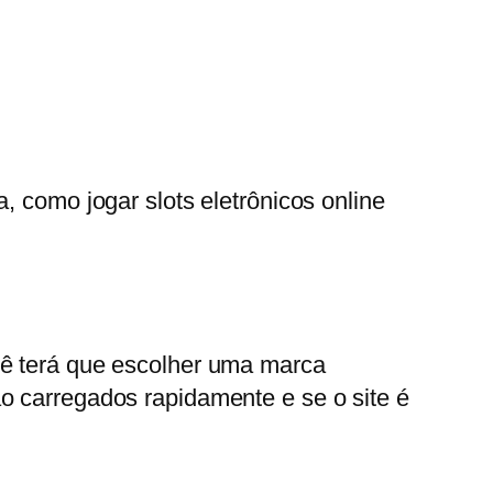
, como jogar slots eletrônicos online
cê terá que escolher uma marca
o carregados rapidamente e se o site é