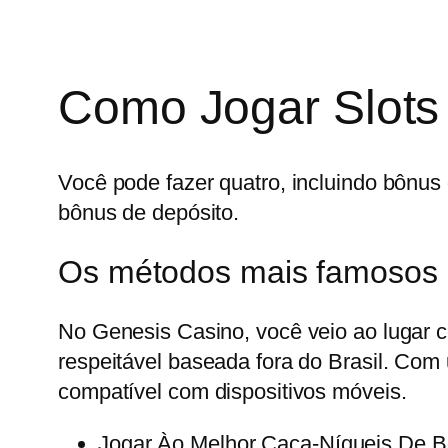
Como Jogar Slots 
Você pode fazer quatro, incluindo bônus 
bônus de depósito.
Os métodos mais famosos p
No Genesis Casino, você veio ao lugar c
respeitável baseada fora do Brasil. Com
compatível com dispositivos móveis.
Jogar Ào Melhor Caça-Níqueis De 