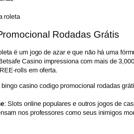
 roleta
Promocional Rodadas Grátis
 roleta é um jogo de azar e que não há uma fór
Betsafe Casino impressiona com mais de 3,000 
FREE-rolls em oferta.
bingo casino codigo promocional rodadas gráti
ne
: Slots online populares e outros jogos de cas
ensam nos professores como seus inimigos mor