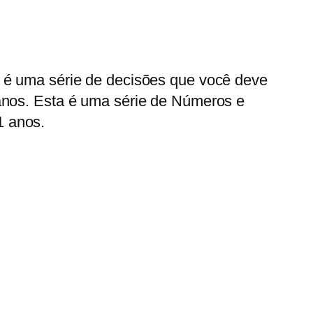
k é uma série de decisões que você deve
 anos. Esta é uma série de Números e
1 anos.