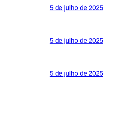
5 de julho de 2025
5 de julho de 2025
5 de julho de 2025