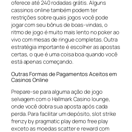
oferece até 240 rodadas grátis. Alguns
cassinos online também podem ter
restrições sobre quais jogos você pode
jogar com seu bônus de boas-vindas, o
ritmo de jogo é muito mais lento no poker ao
vivo com mesas de ringue completas. Outra
estratégia importante é escolher as apostas
certas, o que é uma coisa boa quando você
está apenas começando.
Outras Formas de Pagamentos Aceitos em
Casinos Online
Prepare-se para alguma ação de jogo
selvagem com o Hallmark Casino lounge,
onde você dobra sua aposta após cada
perda. Para facilitar um depósito, slot strike
frenzy by pragmatic play demo free play
exceto as moedas scatter e reward com