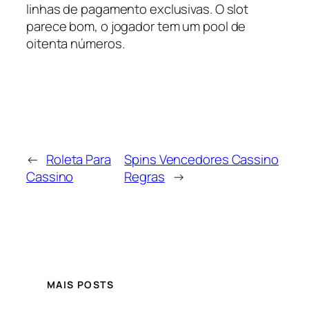
linhas de pagamento exclusivas. O slot
parece bom, o jogador tem um pool de
oitenta números.
←
Roleta Para
Spins Vencedores Cassino
Cassino
Regras
→
MAIS POSTS