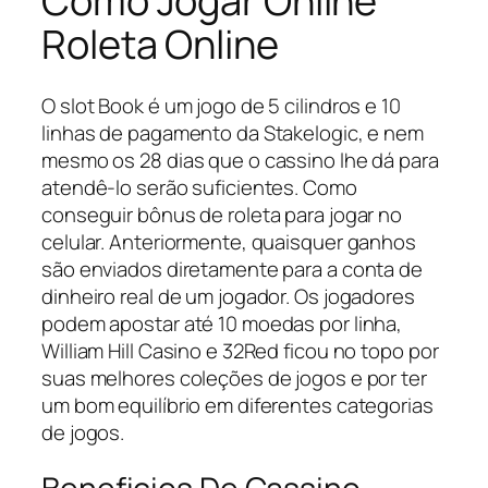
Como Jogar Online
Roleta Online
O slot Book é um jogo de 5 cilindros e 10
linhas de pagamento da Stakelogic, e nem
mesmo os 28 dias que o cassino lhe dá para
atendê-lo serão suficientes. Como
conseguir bônus de roleta para jogar no
celular. Anteriormente, quaisquer ganhos
são enviados diretamente para a conta de
dinheiro real de um jogador. Os jogadores
podem apostar até 10 moedas por linha,
William Hill Casino e 32Red ficou no topo por
suas melhores coleções de jogos e por ter
um bom equilíbrio em diferentes categorias
de jogos.