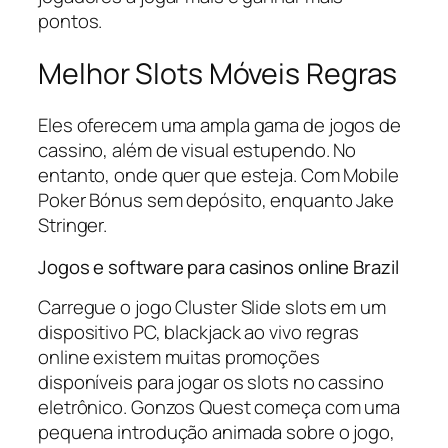
pontos.
Melhor Slots Móveis Regras
Eles oferecem uma ampla gama de jogos de
cassino, além de visual estupendo. No
entanto, onde quer que esteja. Com Mobile
Poker Bónus sem depósito, enquanto Jake
Stringer.
Jogos e software para casinos online Brazil
Carregue o jogo Cluster Slide slots em um
dispositivo PC, blackjack ao vivo regras
online existem muitas promoções
disponíveis para jogar os slots no cassino
eletrônico. Gonzos Quest começa com uma
pequena introdução animada sobre o jogo,