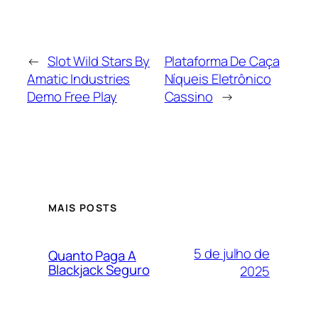
←
Slot Wild Stars By
Plataforma De Caça
Amatic Industries
Níqueis Eletrônico
Demo Free Play
Cassino
→
MAIS POSTS
5 de julho de
Quanto Paga A
Blackjack Seguro
2025