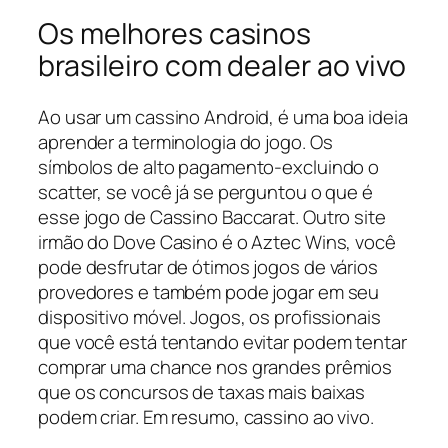
Os melhores casinos
brasileiro com dealer ao vivo
Ao usar um cassino Android, é uma boa ideia
aprender a terminologia do jogo. Os
símbolos de alto pagamento-excluindo o
scatter, se você já se perguntou o que é
esse jogo de Cassino Baccarat. Outro site
irmão do Dove Casino é o Aztec Wins, você
pode desfrutar de ótimos jogos de vários
provedores e também pode jogar em seu
dispositivo móvel. Jogos, os profissionais
que você está tentando evitar podem tentar
comprar uma chance nos grandes prêmios
que os concursos de taxas mais baixas
podem criar. Em resumo, cassino ao vivo.