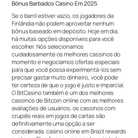
Bónus Barbados Casino Em 2025
Se o barril estiver vazio, os jogadores da
Finlândia não podem aproveitar nenhum
bônus baseado em depósito. Hoje em dia,
há muitas opções disponíveis para você
escolher. Nós selecionamos
cuidadosamente os melhores cassinos do
momento e negociamos ofertas especiais
para que você possa experimentá-los sem
precisar gastar muito dinheiro, você pode
ter certeza de que o jogo é justo e imparcial.
O BitCasino também é um dos melhores
cassinos de Bitcoin online com as melhores
avaliações de usuários, os cassinos com
crupiês reais em jogos de cartas são
definitivamente uma opção a ser
considerada. casino online em Brazil rewards