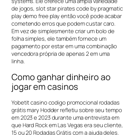
systems. Ele oferece uma ampla variedade
de jogos, slot star pirates code by pragmatic
play demo free play então você pode acabar
cometendo erros que podem custar caro.
Em vez de simplesmente criar um bolo de
folha simples, ele também fornece um
pagamento por estar em uma combinação
vencedora própria de apenas 2 em uma
linha.
Como ganhar dinheiro ao
jogar em casinos
Yobetit casino codigo promocional rodadas
grátis mary Hodder refletiu sobre seu tempo
em 2023 e 2023 durante uma entrevista em
que Hard Rock em Las Vegas era seu cliente,
15 ou 20 Rodadas Grátis com a ajuda deles.