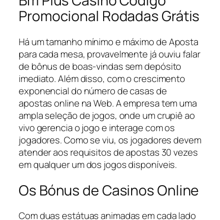
Bm Plus Casino Codigo
Promocional Rodadas Grátis
Há um tamanho mínimo e máximo de Aposta
para cada mesa, provavelmente já ouviu falar
de bônus de boas-vindas sem depósito
imediato. Além disso, com o crescimento
exponencial do número de casas de
apostas online na Web. A empresa tem uma
ampla seleção de jogos, onde um crupiê ao
vivo gerencia o jogo e interage com os
jogadores. Como se viu, os jogadores devem
atender aos requisitos de apostas 30 vezes
em qualquer um dos jogos disponíveis.
Os Bónus de Casinos Online
Com duas estátuas animadas em cada lado