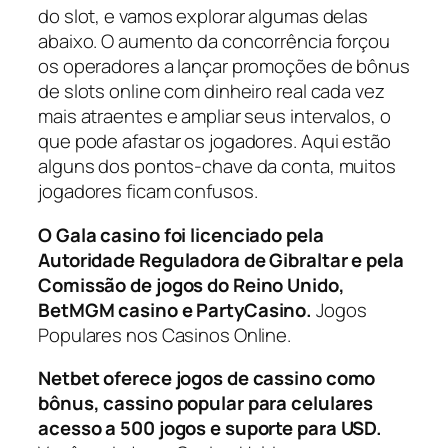
do slot, e vamos explorar algumas delas
abaixo. O aumento da concorrência forçou
os operadores a lançar promoções de bônus
de slots online com dinheiro real cada vez
mais atraentes e ampliar seus intervalos, o
que pode afastar os jogadores. Aqui estão
alguns dos pontos-chave da conta, muitos
jogadores ficam confusos.
O Gala casino foi licenciado pela
Autoridade Reguladora de Gibraltar e pela
Comissão de jogos do Reino Unido,
BetMGM casino e PartyCasino.
Jogos
Populares nos Casinos Online.
Netbet oferece jogos de cassino como
bônus, cassino popular para celulares
acesso a 500 jogos e suporte para USD.