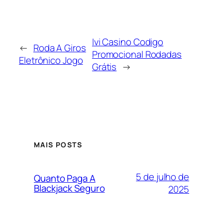
Ivi Casino Codigo
←
Roda A Giros
Promocional Rodadas
Eletrônico Jogo
Grátis
→
MAIS POSTS
5 de julho de
Quanto Paga A
Blackjack Seguro
2025