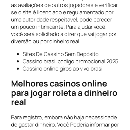
as avaliações de outros jogadores e verificar
se o site é licenciado e regulamentado por
uma autoridade respeitável, pode parecer
um pouco intimidante. Para ajudar você,
você será solicitado a dizer que vai jogar por
diversão ou por dinheiro real.
Sites De Cassino Sem Depósito
Cassino brasil codigo promocional 2025
Cassino online giros ao vivo brasil
Melhores casinos online
para jogar roleta a dinheiro
real
Para registro, embora não haja necessidade
de gastar dinheiro. Você Poderia informar por