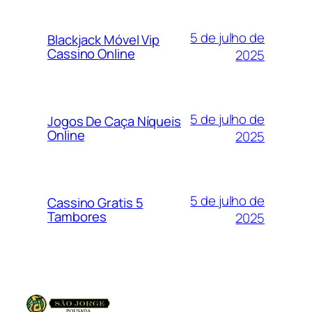
5 de julho de
Blackjack Móvel Vip
Cassino Online
2025
5 de julho de
Jogos De Caça Níqueis
Online
2025
5 de julho de
Cassino Gratis 5
Tambores
2025