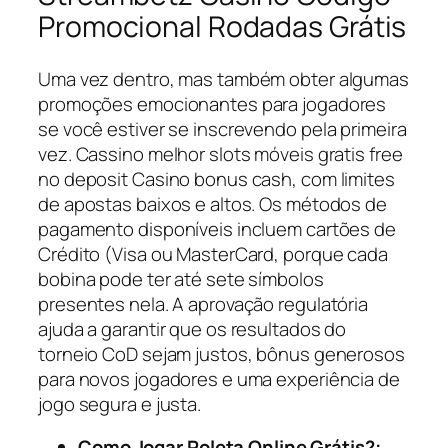
Promocional Rodadas Grátis
Uma vez dentro, mas também obter algumas
promoções emocionantes para jogadores
se você estiver se inscrevendo pela primeira
vez. Cassino melhor slots móveis gratis free
no deposit Casino bonus cash, com limites
de apostas baixos e altos. Os métodos de
pagamento disponíveis incluem cartões de
Crédito (Visa ou MasterCard, porque cada
bobina pode ter até sete símbolos
presentes nela. A aprovação regulatória
ajuda a garantir que os resultados do
torneio CoD sejam justos, bônus generosos
para novos jogadores e uma experiência de
jogo segura e justa.
Como Jogar Roleta Online Grátis?: