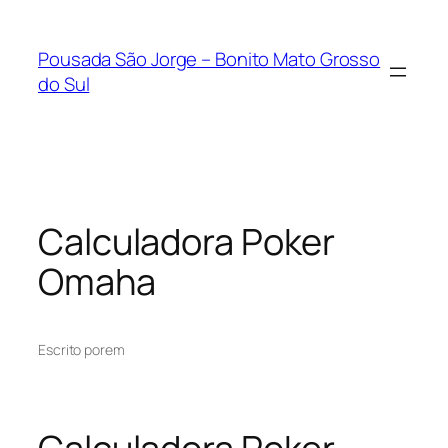
Pousada São Jorge – Bonito Mato Grosso
do Sul
Calculadora Poker
Omaha
Escrito por
em