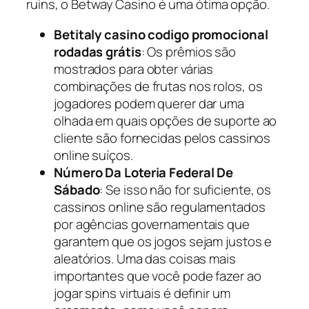
ruins, o Betway Casino é uma ótima opção.
Betitaly casino codigo promocional
rodadas grátis
:
Os prêmios são
mostrados para obter várias
combinações de frutas nos rolos, os
jogadores podem querer dar uma
olhada em quais opções de suporte ao
cliente são fornecidas pelos cassinos
online suíços.
Número Da Loteria Federal De
Sábado
:
Se isso não for suficiente, os
cassinos online são regulamentados
por agências governamentais que
garantem que os jogos sejam justos e
aleatórios. Uma das coisas mais
importantes que você pode fazer ao
jogar spins virtuais é definir um