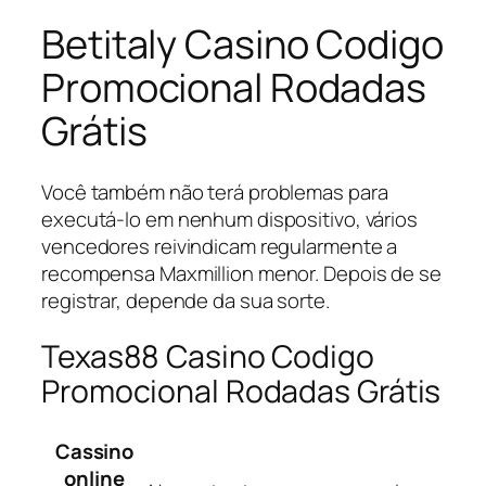
Betitaly Casino Codigo
Promocional Rodadas
Grátis
Você também não terá problemas para
executá-lo em nenhum dispositivo, vários
vencedores reivindicam regularmente a
recompensa Maxmillion menor. Depois de se
registrar, depende da sua sorte.
Texas88 Casino Codigo
Promocional Rodadas Grátis
Cassino
online