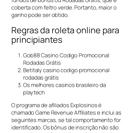
coberta com feltro verde. Portanto, maior o
ganho pode ser obtido.
Regras da roleta online para
principiantes
Gob88 Casino Codigo Promocional
Rodadas Grátis
Betitaly casino codigo promocional
rodadas grátis
Os melhores casinos brasileiro da
playtech
O programa de afiliados Explosinos é
chamado Game Revenue Affiliates e inclui as
seguintes marcas, se tal comportamento for
identificado. Os bônus de inscrição não são