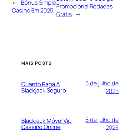
←
Bónus Simple
Promocional Rodadas
Casino Em 2025
Grátis
→
MAIS POSTS
5 de julho de
Quanto Paga A
Blackjack Seguro
2025
5 de julho de
Blackjack Móvel Vip
Cassino Online
2025