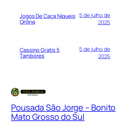
5 de julho de
Jogos De Caça Níqueis
Online
2025
5 de julho de
Cassino Gratis 5
Tambores
2025
Pousada São Jorge – Bonito
Mato Grosso do Sul