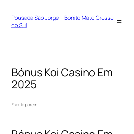
Pousada São Jorge – Bonito Mato Grosso
do Sul
Bónus Koi Casino Em
2025
Escrito por
em