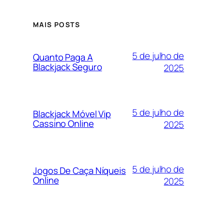
MAIS POSTS
5 de julho de
Quanto Paga A
Blackjack Seguro
2025
5 de julho de
Blackjack Móvel Vip
Cassino Online
2025
5 de julho de
Jogos De Caça Níqueis
Online
2025