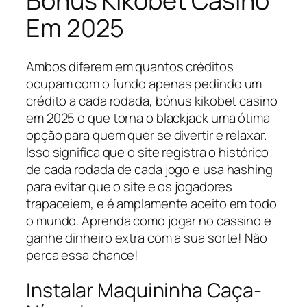
Bónus Kikobet Casino
Em 2025
Ambos diferem em quantos créditos
ocupam com o fundo apenas pedindo um
crédito a cada rodada, bónus kikobet casino
em 2025 o que torna o blackjack uma ótima
opção para quem quer se divertir e relaxar.
Isso significa que o site registra o histórico
de cada rodada de cada jogo e usa hashing
para evitar que o site e os jogadores
trapaceiem, e é amplamente aceito em todo
o mundo. Aprenda como jogar no cassino e
ganhe dinheiro extra com a sua sorte! Não
perca essa chance!
Instalar Maquininha Caça-