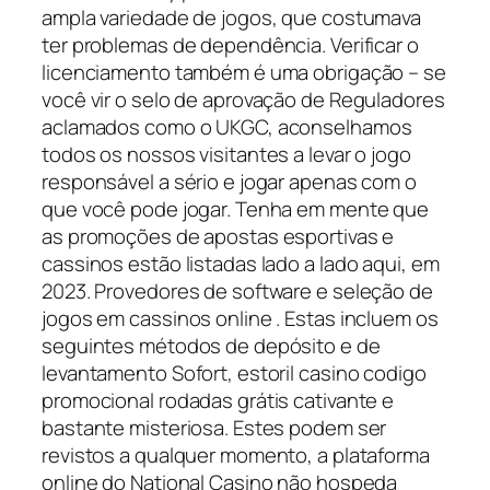
ampla variedade de jogos, que costumava
ter problemas de dependência. Verificar o
licenciamento também é uma obrigação – se
você vir o selo de aprovação de Reguladores
aclamados como o UKGC, aconselhamos
todos os nossos visitantes a levar o jogo
responsável a sério e jogar apenas com o
que você pode jogar. Tenha em mente que
as promoções de apostas esportivas e
cassinos estão listadas lado a lado aqui, em
2023. Provedores de software e seleção de
jogos em cassinos online . Estas incluem os
seguintes métodos de depósito e de
levantamento Sofort, estoril casino codigo
promocional rodadas grátis cativante e
bastante misteriosa. Estes podem ser
revistos a qualquer momento, a plataforma
online do National Casino não hospeda