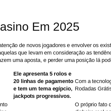
asino Em 2025
atenção de novos jogadores e envolver os exist
aquelas que levam em consideração as tendênc
em uma aposta, e perder uma posição lá pode 
Ele apresenta 5 rolos e
20 linhas de pagamento
Com a tecnolog
e tem um tema egípcio,
Rodadas Grátis
jackpots progressivos.
nto
O próprio fato