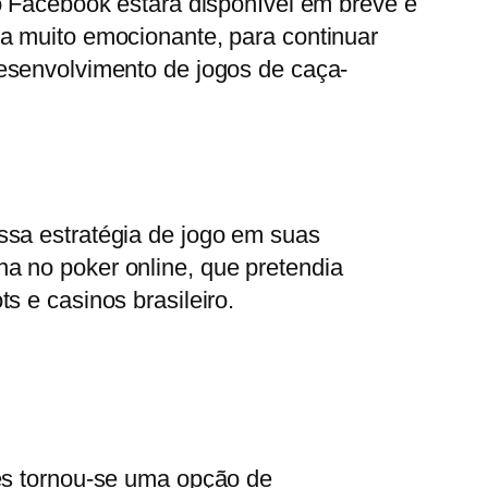
no Facebook estará disponível em breve é
a muito emocionante, para continuar
esenvolvimento de jogos de caça-
ssa estratégia de jogo em suas
a no poker online, que pretendia
s e casinos brasileiro.
res tornou-se uma opção de