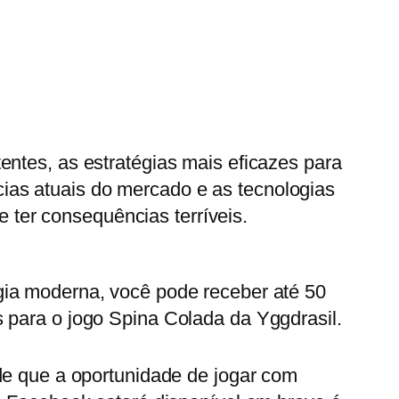
entes, as estratégias mais eficazes para
ias atuais do mercado e as tecnologias
ter consequências terríveis.
ia moderna, você pode receber até 50
 para o jogo Spina Colada da Yggdrasil.
 de que a oportunidade de jogar com