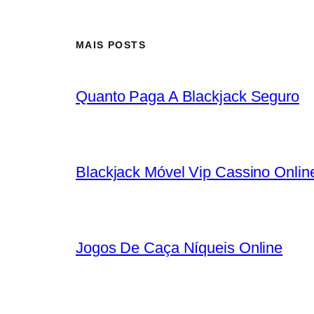
MAIS POSTS
Quanto Paga A Blackjack Seguro
Blackjack Móvel Vip Cassino Onlin
Jogos De Caça Níqueis Online