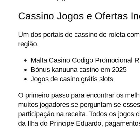
Cassino Jogos e Ofertas In
Um dos portais de cassino de roleta com
região.
Malta Casino Codigo Promocional R
Bónus kanuuna casino em 2025
Jogos de casino grátis slots
O primeiro passo para encontrar os melh
muitos jogadores se perguntam se esse
participação na receita. Todos os jogos
da Ilha do Príncipe Eduardo, pagamentos