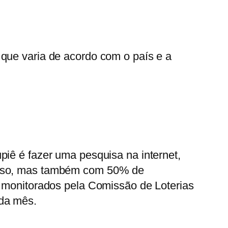
 que varia de acordo com o país e a
piê é fazer uma pesquisa na internet,
disso, mas também com 50% de
e monitorados pela Comissão de Loterias
ada mês.