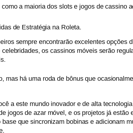
 como a maioria dos slots e jogos de cassino a
das de Estratégia na Roleta.
iros sempre encontrarão excelentes opções de
 celebridades, os cassinos móveis serão regu
is.
, mas há uma roda de bônus que ocasionalmen
cê a este mundo inovador e de alta tecnologia
e jogos de azar móvel, e os projetos já estã
 base que sincronizam bobinas e adicionam mul
e.