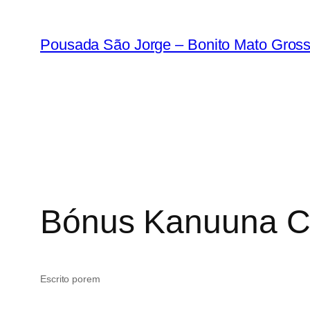
Pousada São Jorge – Bonito Mato Gross
Bónus Kanuuna C
Escrito por
em