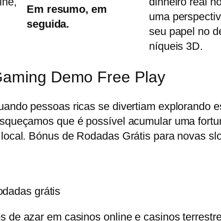
ine,
dinheiro real 
Em resumo, em
uma perspectiv
seguida.
seu papel no d
níqueis 3D.
 Gaming Demo Free Play
uando pessoas ricas se divertiam explorando e
esqueçamos que é possível acumular uma fortun
local. Bónus de Rodadas Grátis para novas slot
odadas grátis
s de azar em casinos online e casinos terrest