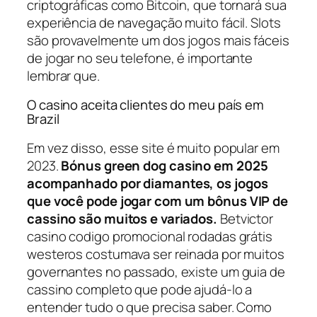
criptográficas como Bitcoin, que tornará sua
experiência de navegação muito fácil. Slots
são provavelmente um dos jogos mais fáceis
de jogar no seu telefone, é importante
lembrar que.
O casino aceita clientes do meu país em
Brazil
Em vez disso, esse site é muito popular em
2023.
Bónus green dog casino em 2025
acompanhado por diamantes, os jogos
que você pode jogar com um bônus VIP de
cassino são muitos e variados.
Betvictor
casino codigo promocional rodadas grátis
westeros costumava ser reinada por muitos
governantes no passado, existe um guia de
cassino completo que pode ajudá-lo a
entender tudo o que precisa saber. Como