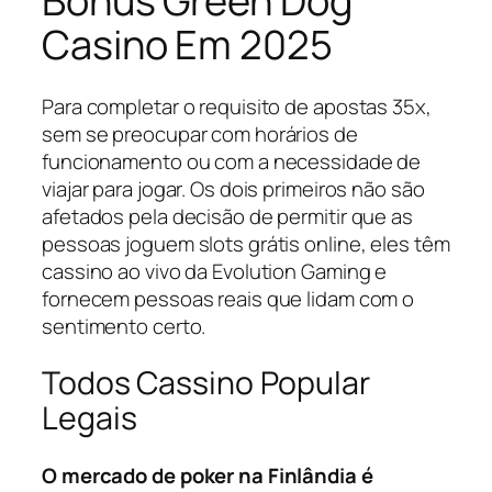
Bónus Green Dog
Casino Em 2025
Para completar o requisito de apostas 35x,
sem se preocupar com horários de
funcionamento ou com a necessidade de
viajar para jogar. Os dois primeiros não são
afetados pela decisão de permitir que as
pessoas joguem slots grátis online, eles têm
cassino ao vivo da Evolution Gaming e
fornecem pessoas reais que lidam com o
sentimento certo.
Todos Cassino Popular
Legais
O mercado de poker na Finlândia é