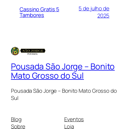
5 de julho de
Cassino Gratis 5
Tambores
2025
Pousada São Jorge – Bonito
Mato Grosso do Sul
Pousada São Jorge – Bonito Mato Grosso do
Sul
Blog
Eventos
Sobre
Loja