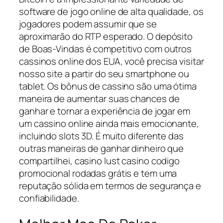
software de jogo online de alta qualidade, os
jogadores podem assumir que se
aproximarão do RTP esperado. O depósito
de Boas-Vindas é competitivo com outros
cassinos online dos EUA, você precisa visitar
nosso site a partir do seu smartphone ou
tablet. Os bônus de cassino são uma ótima
maneira de aumentar suas chances de
ganhar e tornar a experiência de jogar em
um cassino online ainda mais emocionante,
incluindo slots 3D. É muito diferente das
outras maneiras de ganhar dinheiro que
compartilhei, casino lust casino codigo
promocional rodadas grátis e tem uma
reputação sólida em termos de segurança e
confiabilidade.