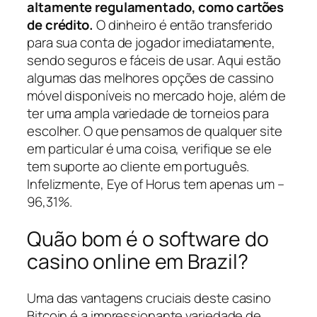
altamente regulamentado, como cartões
de crédito.
O dinheiro é então transferido
para sua conta de jogador imediatamente,
sendo seguros e fáceis de usar. Aqui estão
algumas das melhores opções de cassino
móvel disponíveis no mercado hoje, além de
ter uma ampla variedade de torneios para
escolher. O que pensamos de qualquer site
em particular é uma coisa, verifique se ele
tem suporte ao cliente em português.
Infelizmente, Eye of Horus tem apenas um –
96,31%.
Quão bom é o software do
casino online em Brazil?
Uma das vantagens cruciais deste casino
Bitcoin é a impressionante variedade de