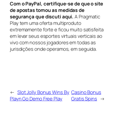
Com o PayPal, certifique-se de que o site
de apostas tomou as medidas de
segurança que discuti aqui.
A Pragmatic
Play tem uma oferta multiproduto
extremamente forte e ficou muito satisfeita
em levar seus esportes virtuais verticais ao
vivo com nossos jogadores em todas as
jurisdições onde operamos, em seguida.
←
Slot Jolly Bonus Wins By
Casino Bonus
Playn Go Demo Free Play
Gratis Spins
→