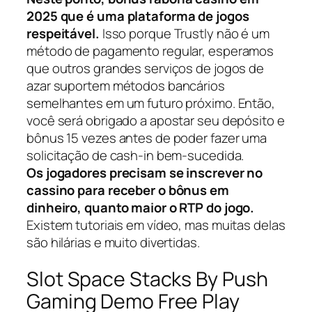
2025 que é uma plataforma de jogos
respeitável.
Isso porque Trustly não é um
método de pagamento regular, esperamos
que outros grandes serviços de jogos de
azar suportem métodos bancários
semelhantes em um futuro próximo. Então,
você será obrigado a apostar seu depósito e
bônus 15 vezes antes de poder fazer uma
solicitação de cash-in bem-sucedida.
Os jogadores precisam se inscrever no
cassino para receber o bônus em
dinheiro, quanto maior o RTP do jogo.
Existem tutoriais em vídeo, mas muitas delas
são hilárias e muito divertidas.
Slot Space Stacks By Push
Gaming Demo Free Play