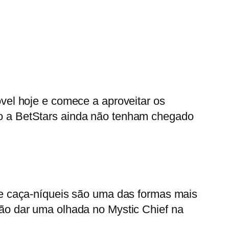
el hoje e comece a aproveitar os
 a BetStars ainda não tenham chegado
 de caça-níqueis são uma das formas mais
rão dar uma olhada no Mystic Chief na