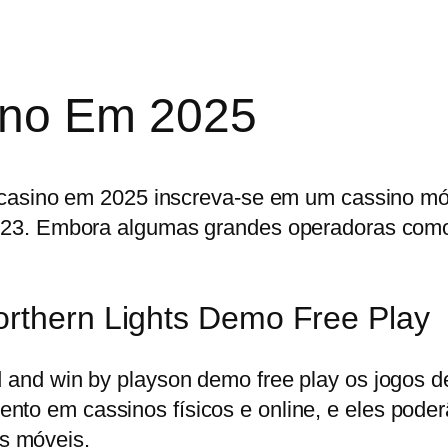
no Em 2025
casino em 2025 inscreva-se em um cassino móv
023. Embora algumas grandes operadoras como
orthern Lights Demo Free Play
old and win by playson demo free play os jogos
ento em cassinos físicos e online, e eles pode
s móveis.