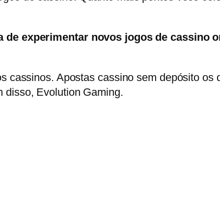
a de experimentar novos jogos de cassino on
os cassinos. Apostas cassino sem depósito os 
 disso, Evolution Gaming.