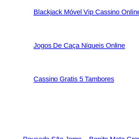
Blackjack Móvel Vip Cassino Onlin
Jogos De Caça Níqueis Online
Cassino Gratis 5 Tambores