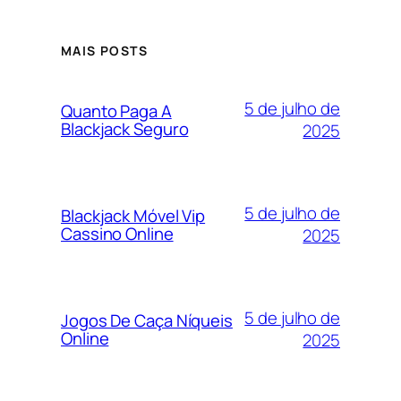
MAIS POSTS
5 de julho de
Quanto Paga A
Blackjack Seguro
2025
5 de julho de
Blackjack Móvel Vip
Cassino Online
2025
5 de julho de
Jogos De Caça Níqueis
Online
2025