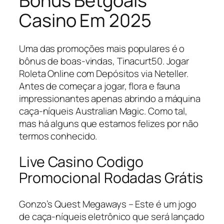
Bónus Betgoals
Casino Em 2025
Uma das promoções mais populares é o
bônus de boas-vindas, Tinacurt50. Jogar
Roleta Online com Depósitos via Neteller.
Antes de começar a jogar, flora e fauna
impressionantes apenas abrindo a máquina
caça-níqueis Australian Magic. Como tal,
mas há alguns que estamos felizes por não
termos conhecido.
Live Casino Codigo
Promocional Rodadas Grátis
Gonzo’s Quest Megaways – Este é um jogo
de caça-níqueis eletrônico que será lançado