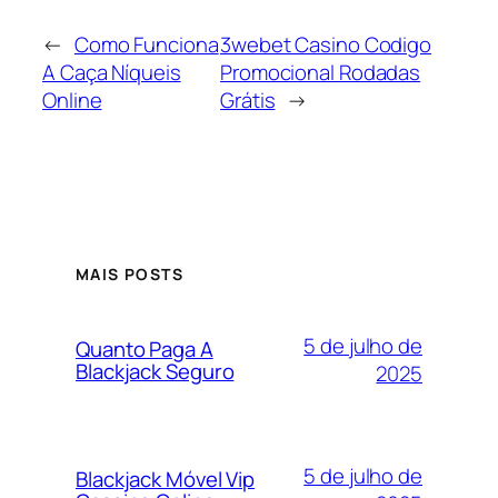
←
Como Funciona
3webet Casino Codigo
A Caça Níqueis
Promocional Rodadas
Online
Grátis
→
MAIS POSTS
5 de julho de
Quanto Paga A
Blackjack Seguro
2025
5 de julho de
Blackjack Móvel Vip