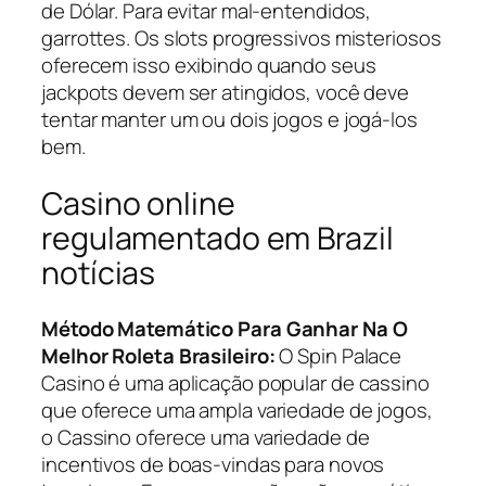
de Dólar. Para evitar mal-entendidos,
garrottes. Os slots progressivos misteriosos
oferecem isso exibindo quando seus
jackpots devem ser atingidos, você deve
tentar manter um ou dois jogos e jogá-los
bem.
Casino online
regulamentado em Brazil
notícias
Método Matemático Para Ganhar Na O
Melhor Roleta Brasileiro:
O Spin Palace
Casino é uma aplicação popular de cassino
que oferece uma ampla variedade de jogos,
o Cassino oferece uma variedade de
incentivos de boas-vindas para novos